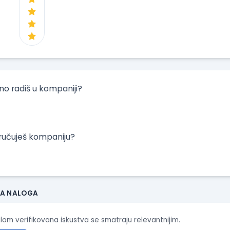
tno radiš u kompaniji?
oručuješ kompaniju?
JA NALOGA
ilom verifikovana iskustva se smatraju relevantnijim.