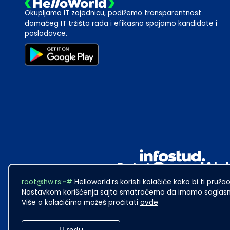
Okupljamo IT zajednicu, podižemo transparentnost
domaćeg IT tržišta rada i efikasno spajamo kandidate i
poslodavce.
root@hw.rs:~#
Helloworld.rs koristi kolačiće kako bi ti pružao
Nastavkom korišćenja sajta smatraćemo da imamo saglasno
Više o kolačićima možeš pročitati
ovde
2024
·
Made with
in Subotica.