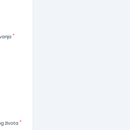
*
vanja
*
og života