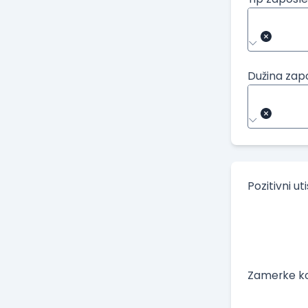
Dužina zap
Pozitivni ut
Zamerke ko