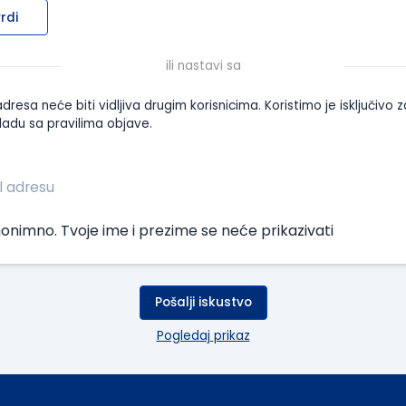
rdi
ili nastavi sa
dresa neće biti vidljiva drugim korisnicima. Koristimo je isključivo z
ladu sa pravilima objave.
onimno. Tvoje ime i prezime se neće prikazivati
Pošalji iskustvo
Pogledaj prikaz