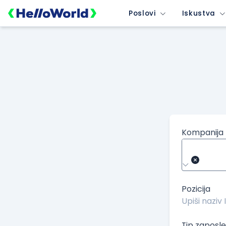
/kompanije/iskustvo/1984?isource=HelloWorld.rs&icampaign=
Poslovi
Iskustva
Kompanija
Pozicija
Tip zaposle