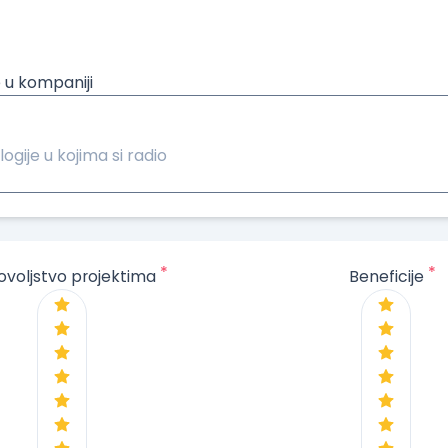
 u kompaniji
logije u kojima si radio
*
*
ovoljstvo projektima
Beneficije