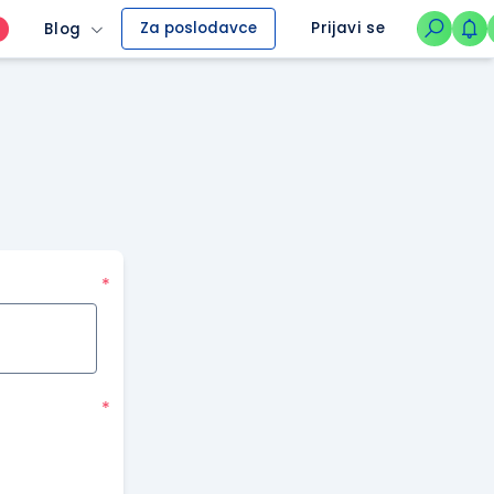
Za poslodavce
Prijavi se
Blog
O
*
*