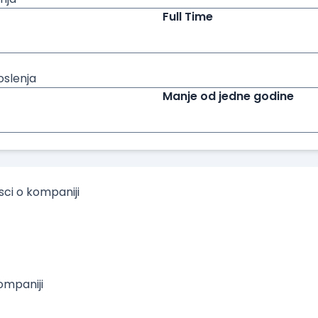
Full Time
oslenja
Manje od jedne godine
isci o kompaniji
mpaniji