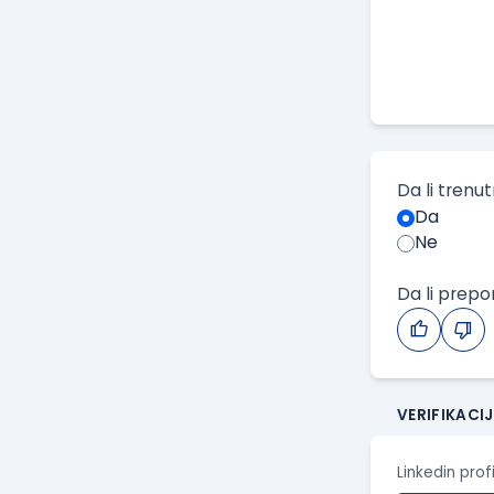
Da li trenu
Da
Ne
Da li prep
VERIFIKACI
Linkedin prof