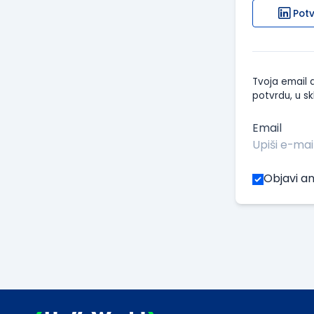
Potv
Tvoja email a
potvrdu, u sk
Email
Objavi an