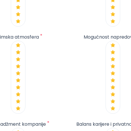
*
imska atmosfera
Mogućnost napredo
*
adžment kompanije
Balans karijere i privatn