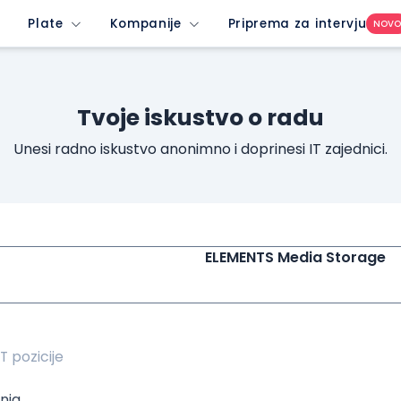
unrated-company&imedium=site&icontent=button
Plate
Kompanije
Priprema za intervju
NOV
Tvoje iskustvo o radu
Unesi radno iskustvo anonimno i doprinesi IT zajednici.
ELEMENTS Media Storage
nja