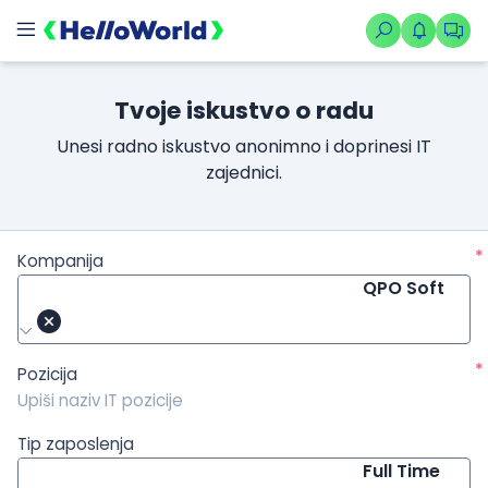
/kompanije/iskustvo/2016?isource=HelloWorld.rs&icampaign=
Tvoje iskustvo o radu
Unesi radno iskustvo anonimno i doprinesi IT
zajednici.
*
Kompanija
QPO Soft
*
Pozicija
Tip zaposlenja
Full Time