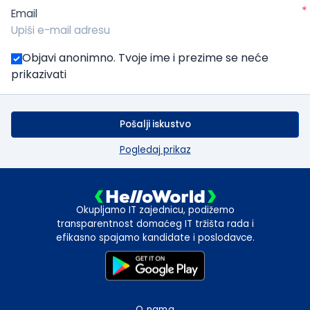
*
Email
Objavi anonimno. Tvoje ime i prezime se neće
prikazivati
Pošalji iskustvo
Pogledaj prikaz
Okupljamo IT zajednicu, podižemo
transparentnost domaćeg IT tržišta rada i
efikasno spajamo kandidate i poslodavce.
O nama