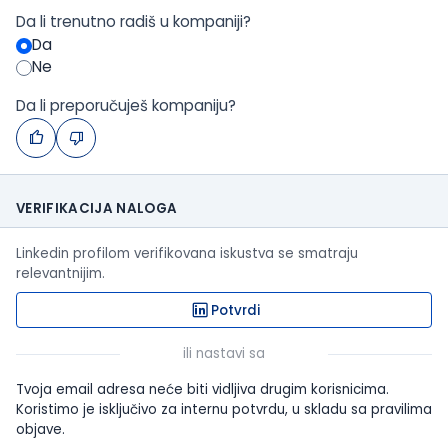
Da li trenutno radiš u kompaniji?
Da
Ne
Da li preporučuješ kompaniju?
VERIFIKACIJA NALOGA
Linkedin profilom verifikovana iskustva se smatraju
relevantnijim.
Potvrdi
ili nastavi sa
Tvoja email adresa neće biti vidljiva drugim korisnicima.
Koristimo je isključivo za internu potvrdu, u skladu sa pravilima
objave.