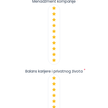
*
Menadžment kompanije
*
Balans karijere i privatnog života