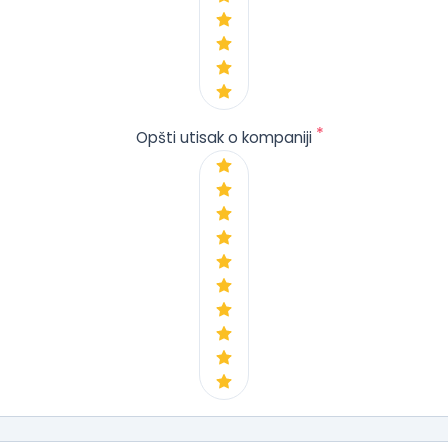
*
Opšti utisak o kompaniji