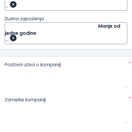
Dužina zaposlenja
Manje od
jedne godine
*
Pozitivni utisci o kompaniji
*
Zamerke kompaniji