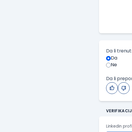
Da li trenu
Da
Ne
Da li prep
VERIFIKACI
Linkedin prof