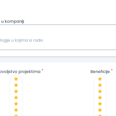
 u kompaniji
logije u kojima si radio
*
*
ovoljstvo projektima
Beneficije