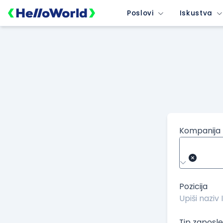
/kompanije/iskustvo/2027?isource=HelloWorld.rs&icampaign=
Poslovi
Iskustva
Kompanija
Pozicija
Tip zaposle