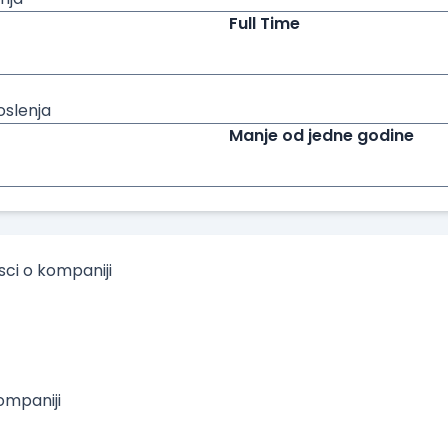
Full Time
oslenja
Manje od jedne godine
isci o kompaniji
mpaniji