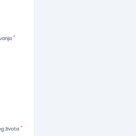
*
vanja
*
og života