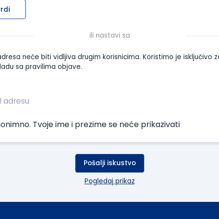
rdi
ili nastavi sa
dresa neće biti vidljiva drugim korisnicima. Koristimo je isključivo z
ladu sa pravilima objave.
onimno. Tvoje ime i prezime se neće prikazivati
Pošalji iskustvo
Pogledaj prikaz