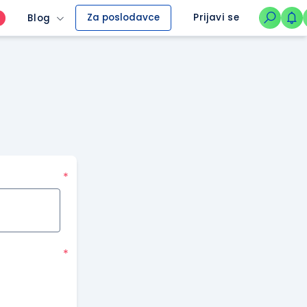
Za poslodavce
Prijavi se
Blog
O
*
*