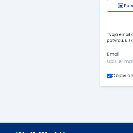
Potv
Tvoja email a
potvrdu, u sk
Email
Objavi an