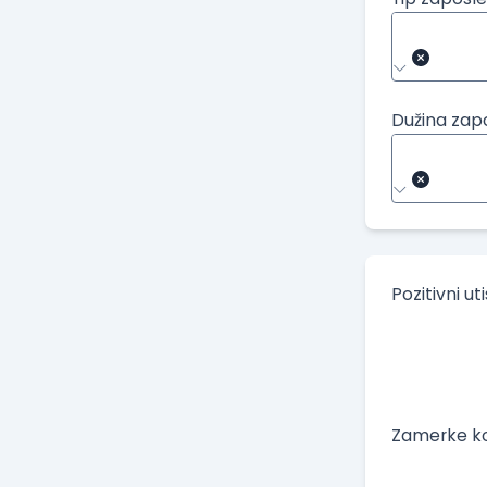
Dužina zap
Pozitivni ut
Zamerke ko