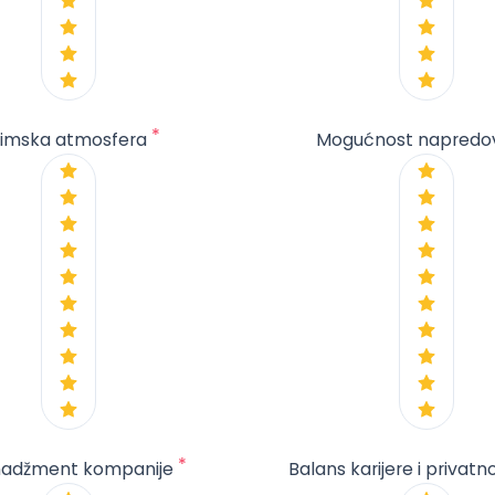
*
imska atmosfera
Mogućnost napredo
*
adžment kompanije
Balans karijere i privatn