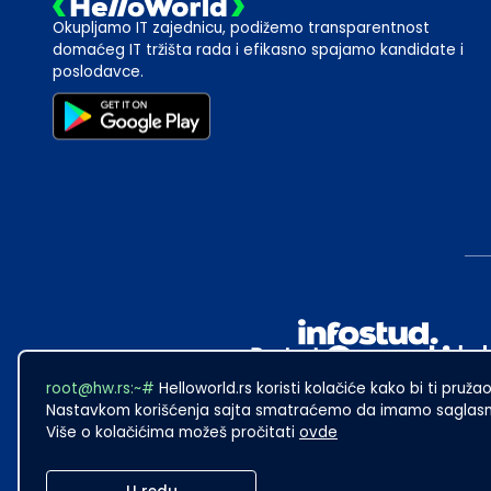
Okupljamo IT zajednicu, podižemo transparentnost
domaćeg IT tržišta rada i efikasno spajamo kandidate i
poslodavce.
root@hw.rs:~#
Helloworld.rs koristi kolačiće kako bi ti pružao
Nastavkom korišćenja sajta smatraćemo da imamo saglasno
Više o kolačićima možeš pročitati
ovde
2024
·
Made with
in Subotica.