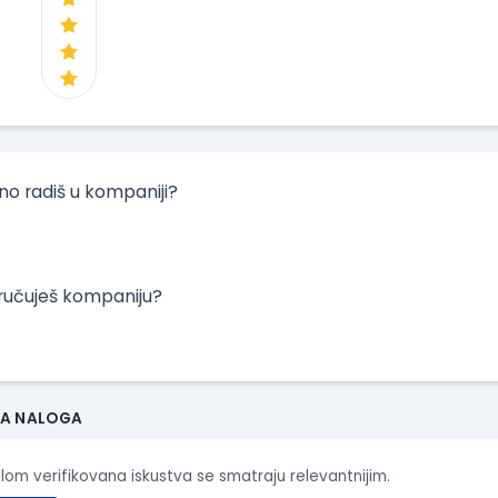
tno radiš u kompaniji?
oručuješ kompaniju?
JA NALOGA
ilom verifikovana iskustva se smatraju relevantnijim.