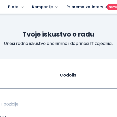
unrated-company&imedium=site&icontent=button
Plate
Kompanije
Priprema za intervju
NOV
Tvoje iskustvo o radu
Unesi radno iskustvo anonimno i doprinesi IT zajednici.
Codolis
nja