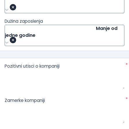
Dužina zaposlenja
Manje od
jedne godine
*
Pozitivni utisci o kompaniji
*
Zamerke kompaniji