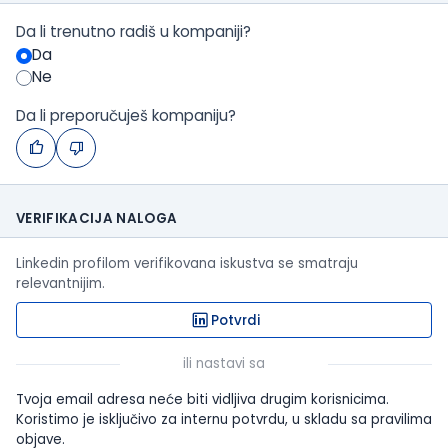
Da li trenutno radiš u kompaniji?
Da
Ne
Da li preporučuješ kompaniju?
VERIFIKACIJA NALOGA
Linkedin profilom verifikovana iskustva se smatraju
relevantnijim.
Potvrdi
ili nastavi sa
Tvoja email adresa neće biti vidljiva drugim korisnicima.
Koristimo je isključivo za internu potvrdu, u skladu sa pravilima
objave.