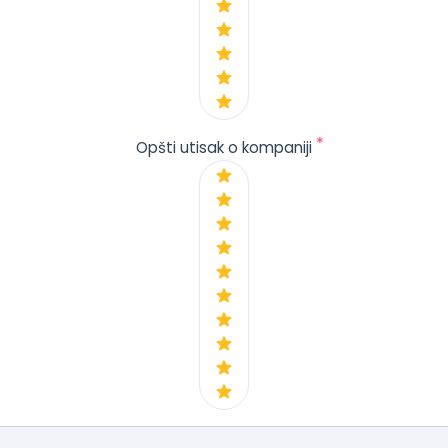
*
Opšti utisak o kompaniji