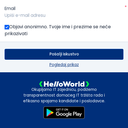
*
Email
Objavi anonimno. Tvoje ime i prezime se neće
prikazivati
Pošalji iskustvo
Pogledaj prikaz
Okupljamo IT zajednicu, podižemo
transparentnost domaćeg IT tržišta rada i
efikasno spajamo kandidate i poslodavce.