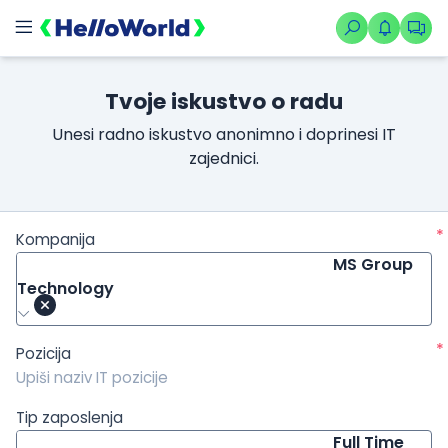
/kompanije/iskustvo/2057?isource=HelloWorld.rs&icampaign=n
Tvoje iskustvo o radu
Unesi radno iskustvo anonimno i doprinesi IT
zajednici.
*
Kompanija
MS Group
Technology
*
Pozicija
Tip zaposlenja
Full Time