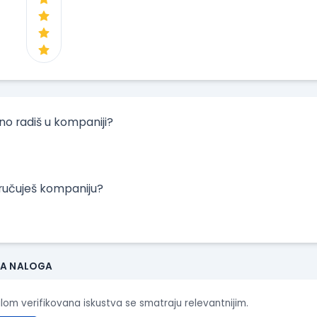
tno radiš u kompaniji?
oručuješ kompaniju?
JA NALOGA
ilom verifikovana iskustva se smatraju relevantnijim.