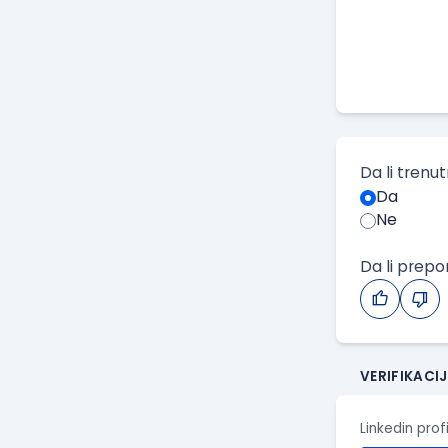
Da li trenu
Da
Ne
Da li prep
VERIFIKACI
Linkedin prof