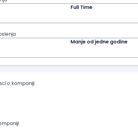
Full Time
oslenja
Manje od jedne godine
isci o kompaniji
mpaniji