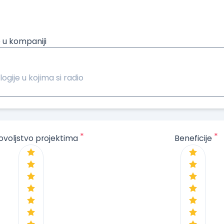
 u kompaniji
logije u kojima si radio
*
*
ovoljstvo projektima
Beneficije