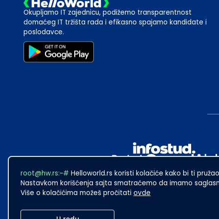
Okupljamo IT zajednicu, podižemo transparentnost
domaćeg IT tržišta rada i efikasno spajamo kandidate i
poslodavce.
root@hw.rs:~#
Helloworld.rs koristi kolačiće kako bi ti pružao
Nastavkom korišćenja sajta smatraćemo da imamo saglasno
Više o kolačićima možeš pročitati
ovde
2024
·
Made with
in Subotica.