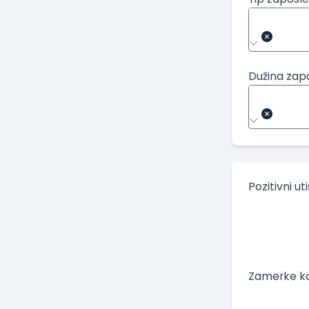
Dužina zap
Pozitivni ut
Zamerke ko