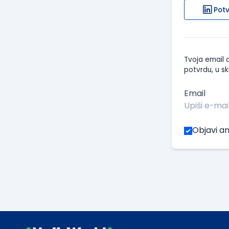
Potv
Tvoja email a
potvrdu, u sk
Email
Objavi an