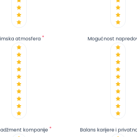
*
imska atmosfera
Mogućnost napredo
*
adžment kompanije
Balans karijere i privatn