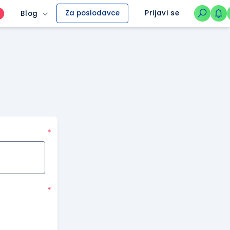
Za poslodavce
Prijavi se
Blog
O
*
*