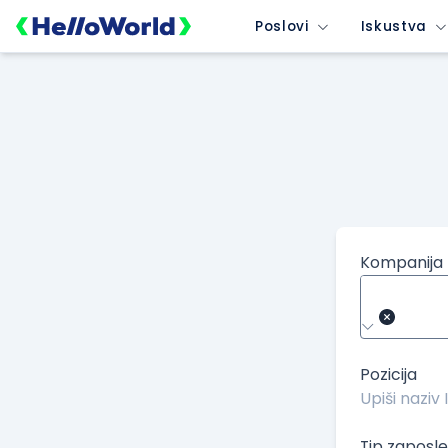
/kompanije/iskustvo/206?isource=HelloWorld.rs&icampaign=ne
Poslovi
Iskustva
Kompanija
Pozicija
Tip zaposle