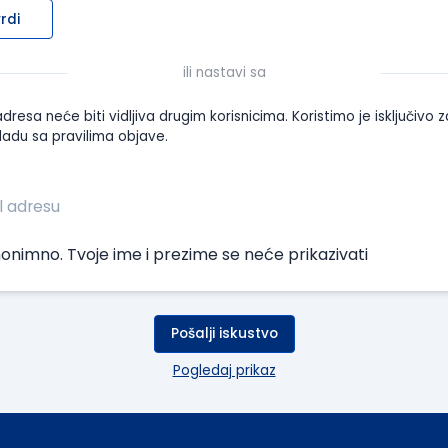
rdi
ili nastavi sa
dresa neće biti vidljiva drugim korisnicima. Koristimo je isključivo z
ladu sa pravilima objave.
onimno. Tvoje ime i prezime se neće prikazivati
Pošalji iskustvo
Pogledaj prikaz