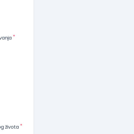
*
vanja
*
og života