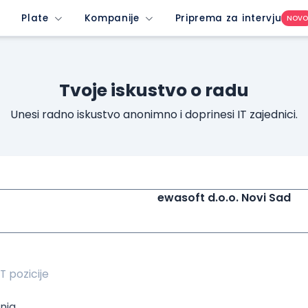
w-profile-dropdown-button&imedium=site&icontent=button
Plate
Kompanije
Priprema za intervju
NOV
Tvoje iskustvo o radu
Unesi radno iskustvo anonimno i doprinesi IT zajednici.
ewasoft d.o.o. Novi Sad
nja