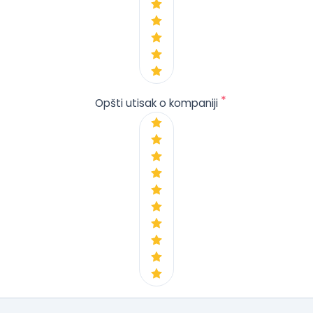
*
Opšti utisak o kompaniji