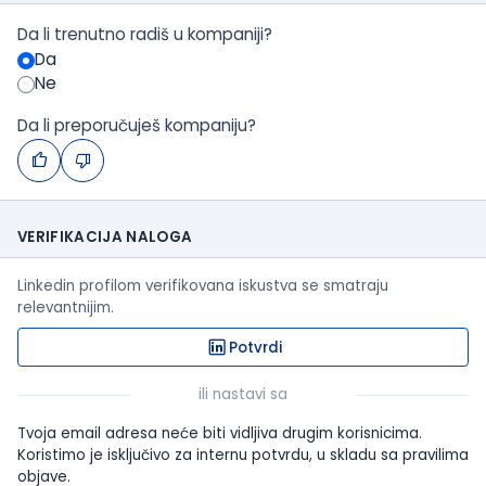
Da li trenutno radiš u kompaniji?
Da
Ne
Da li preporučuješ kompaniju?
VERIFIKACIJA NALOGA
Linkedin profilom verifikovana iskustva se smatraju
relevantnijim.
Potvrdi
ili nastavi sa
Tvoja email adresa neće biti vidljiva drugim korisnicima.
Koristimo je isključivo za internu potvrdu, u skladu sa pravilima
objave.