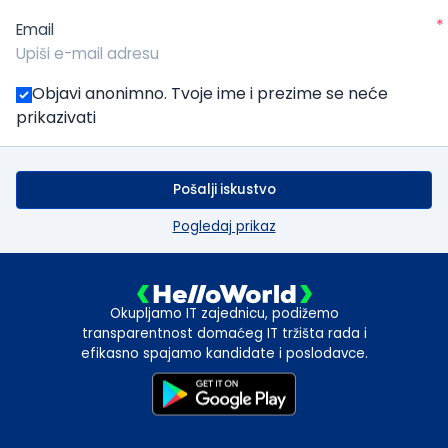
*
Email
Objavi anonimno. Tvoje ime i prezime se neće
prikazivati
Pošalji iskustvo
Pogledaj prikaz
Okupljamo IT zajednicu, podižemo
transparentnost domaćeg IT tržišta rada i
efikasno spajamo kandidate i poslodavce.