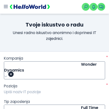
/kompanije/iskustvo/2097?isource=HelloWorld.rs&icampaign=
Tvoje iskustvo o radu
Unesi radno iskustvo anonimno i doprinesi IT
zajednici.
*
Kompanija
Wonder
Dynamics
*
Pozicija
Tip zaposlenja
Full Time