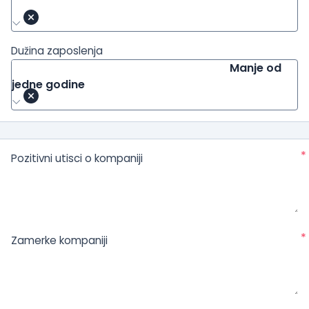
Dužina zaposlenja
Manje od
jedne godine
*
Pozitivni utisci o kompaniji
*
Zamerke kompaniji