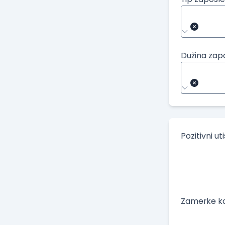
Dužina zap
Pozitivni ut
Zamerke ko