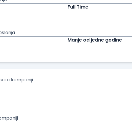
Full Time
oslenja
Manje od jedne godine
isci o kompaniji
mpaniji