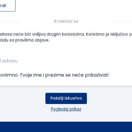
rdi
ili nastavi sa
dresa neće biti vidljiva drugim korisnicima. Koristimo je isključivo z
ladu sa pravilima objave.
onimno. Tvoje ime i prezime se neće prikazivati
Pošalji iskustvo
Pogledaj prikaz