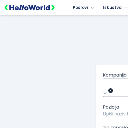
/kompanije/iskustvo/2178?isource=HelloWorld.rs&icampaign=
Poslovi
Iskustva
Kompanija
Pozicija
Tip zaposle