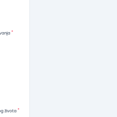
*
vanja
*
og života