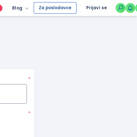
Za poslodavce
Prijavi se
Blog
O
*
*