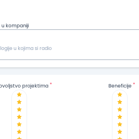
 u kompaniji
logije u kojima si radio
*
*
ovoljstvo projektima
Beneficije