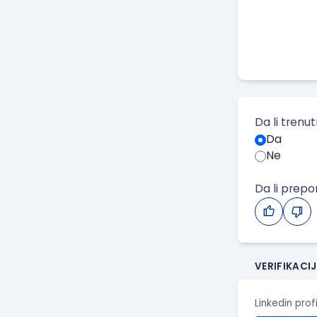
Da li trenu
Da
Ne
Da li prep
VERIFIKACI
Linkedin prof