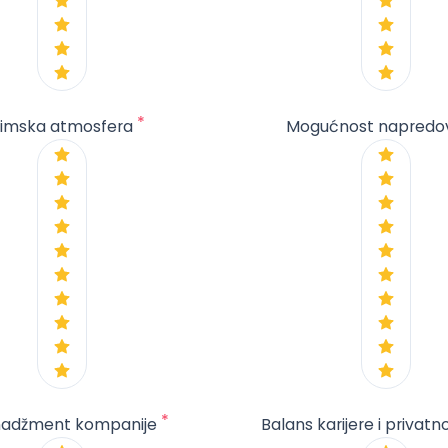
*
imska atmosfera
Mogućnost napredo
*
adžment kompanije
Balans karijere i privatn