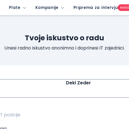
unrated-company&imedium=site&icontent=button
Plate
Kompanije
Priprema za intervju
NOV
Tvoje iskustvo o radu
Unesi radno iskustvo anonimno i doprinesi IT zajednici.
Deki Zeder
nja