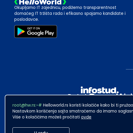
Okupljamo IT zajednicu, podižemo transparentnost
domaćeg IT tržišta rada i efikasno spajamo kandidate i
poslodavce.
root@hw.rs:~#
Helloworld.rs koristi kolačiće kako bi ti pružao
Nastavkom korišćenja sajta smatraćemo da imamo saglasno
Više o kolačićima možeš pročitati
ovde
2024
·
Made with
in Subotica.