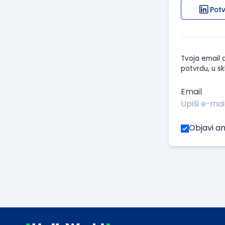
Potv
Tvoja email a
potvrdu, u sk
Email
Objavi an