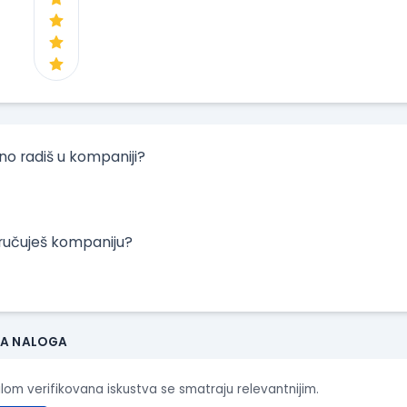
tno radiš u kompaniji?
oručuješ kompaniju?
JA NALOGA
ilom verifikovana iskustva se smatraju relevantnijim.