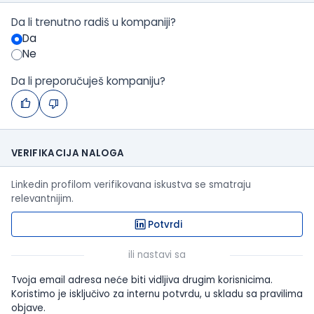
Da li trenutno radiš u kompaniji?
Da
Ne
Da li preporučuješ kompaniju?
VERIFIKACIJA NALOGA
Linkedin profilom verifikovana iskustva se smatraju
relevantnijim.
Potvrdi
ili nastavi sa
Tvoja email adresa neće biti vidljiva drugim korisnicima.
Koristimo je isključivo za internu potvrdu, u skladu sa pravilima
objave.