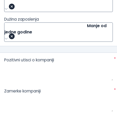
Dužina zaposlenja
Manje od
jedne godine
*
Pozitivni utisci o kompaniji
*
Zamerke kompaniji