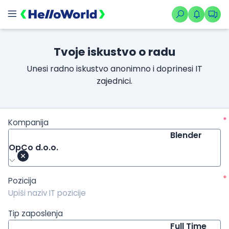
/kompanije/iskustvo/2354?isource=HelloWorld.rs&icampaign=n
Tvoje iskustvo o radu
Unesi radno iskustvo anonimno i doprinesi IT
zajednici.
*
Kompanija
Blender
OpCo d.o.o.
*
Pozicija
Tip zaposlenja
Full Time