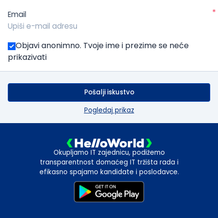
*
Email
Objavi anonimno. Tvoje ime i prezime se neće
prikazivati
Pošalji iskustvo
Pogledaj prikaz
Okupljamo IT zajednicu, podižemo
transparentnost domaćeg IT tržišta rada i
efikasno spajamo kandidate i poslodavce.