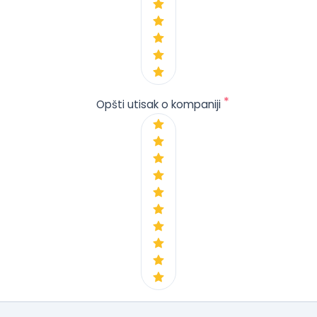
*
Opšti utisak o kompaniji