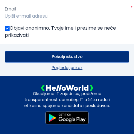
*
Email
Objavi anonimno. Tvoje ime i prezime se neće
prikazivati
Pošalji iskustvo
Pogledaj prikaz
Okupljamo IT zajednicu, podižemo
transparentnost domaćeg IT tržišta rada i
efikasno spajamo kandidate i poslodavce.