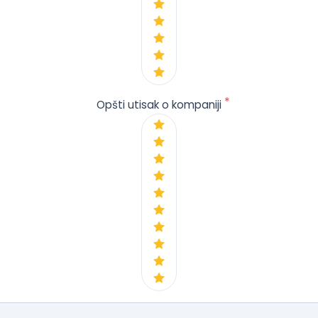
*
Opšti utisak o kompaniji