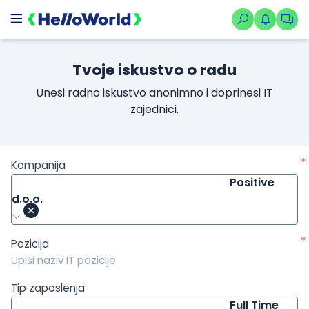
/kompanije/iskustvo/2359?isource=HelloWorld.rs&icampaign=n
Tvoje iskustvo o radu
Unesi radno iskustvo anonimno i doprinesi IT
zajednici.
*
Kompanija
Positive
d.o.o.
*
Pozicija
Tip zaposlenja
Full Time