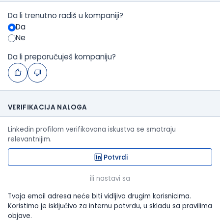
Da li trenutno radiš u kompaniji?
Da
Ne
Da li preporučuješ kompaniju?
VERIFIKACIJA NALOGA
Linkedin profilom verifikovana iskustva se smatraju
relevantnijim.
Potvrdi
ili nastavi sa
Tvoja email adresa neće biti vidljiva drugim korisnicima.
Koristimo je isključivo za internu potvrdu, u skladu sa pravilima
objave.