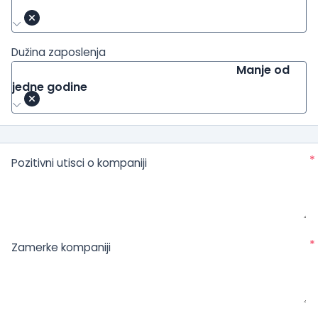
Dužina zaposlenja
Manje od
jedne godine
*
Pozitivni utisci o kompaniji
*
Zamerke kompaniji