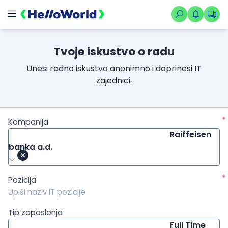
/kompanije/iskustvo/252?isource=HelloWorld.rs&icampaign=ne
Tvoje iskustvo o radu
Unesi radno iskustvo anonimno i doprinesi IT
zajednici.
*
Kompanija
Raiffeisen
banka a.d.
*
Pozicija
Tip zaposlenja
Full Time