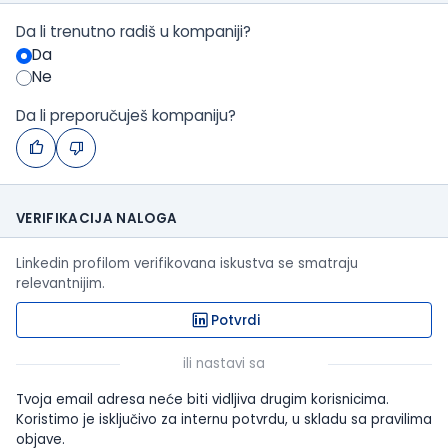
Da li trenutno radiš u kompaniji?
Da
Ne
Da li preporučuješ kompaniju?
VERIFIKACIJA NALOGA
Linkedin profilom verifikovana iskustva se smatraju
relevantnijim.
Potvrdi
ili nastavi sa
Tvoja email adresa neće biti vidljiva drugim korisnicima.
Koristimo je isključivo za internu potvrdu, u skladu sa pravilima
objave.