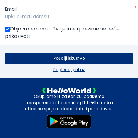
*
Email
Objavi anonimno. Tvoje ime i prezime se neće
prikazivati
Pošalji iskustvo
Pogledaj prikaz
Okupljamo IT zajednicu, podižemo
transparentnost domaćeg IT tržišta rada i
efikasno spajamo kandidate i poslodavce.