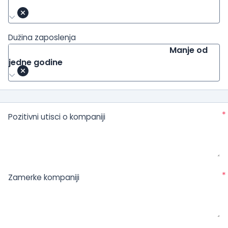
Dužina zaposlenja
Manje od
jedne godine
*
Pozitivni utisci o kompaniji
*
Zamerke kompaniji