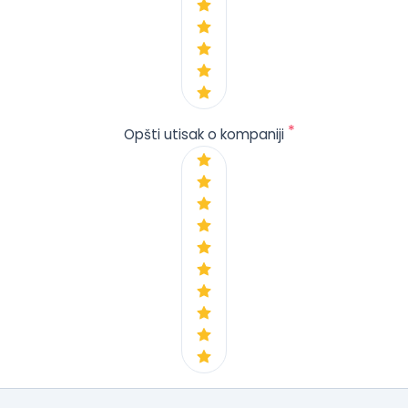
*
Opšti utisak o kompaniji