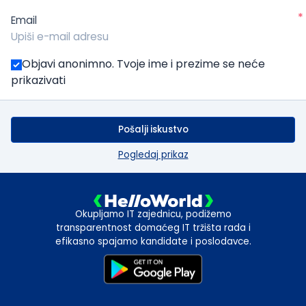
*
Email
Objavi anonimno. Tvoje ime i prezime se neće
prikazivati
Pošalji iskustvo
Pogledaj prikaz
Okupljamo IT zajednicu, podižemo
transparentnost domaćeg IT tržišta rada i
efikasno spajamo kandidate i poslodavce.