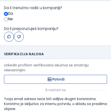
Da li trenutno radiš u kompaniji?
Da
Ne
Da li preporučuješ kompaniju?
VERIFIKACIJA NALOGA
Linkedin profilom verifikovana iskustva se smatraju
relevantnijim.
Potvrdi
ili nastavi sa
Tvoja email adresa neće biti vidljiva drugim korisnicima.
Koristimo je isključivo za internu potvrdu, u skladu sa pravilima
objave.