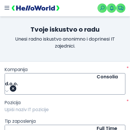
/kompanije/iskustvo/285?isource=HelloWorld.rs&icampaign=ne
Tvoje iskustvo o radu
Unesi radno iskustvo anonimno i doprinesi IT
zajednici.
*
Kompanija
Consolia
d.o.o.
*
Pozicija
Tip zaposlenja
Full Time