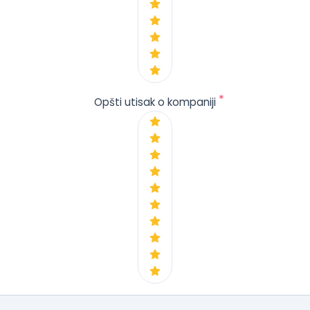
*
Opšti utisak o kompaniji