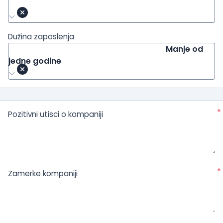
Dužina zaposlenja
Manje od
jedne godine
*
Pozitivni utisci o kompaniji
*
Zamerke kompaniji