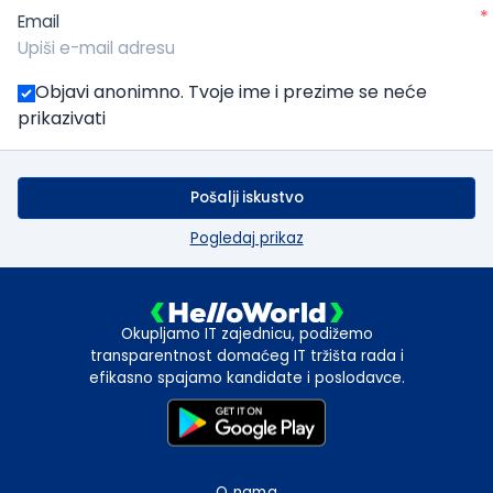
*
Email
Objavi anonimno. Tvoje ime i prezime se neće
prikazivati
Pošalji iskustvo
Pogledaj prikaz
Okupljamo IT zajednicu, podižemo
transparentnost domaćeg IT tržišta rada i
efikasno spajamo kandidate i poslodavce.
O nama