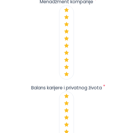
*
Menadžment kompanije
*
Balans karijere i privatnog života