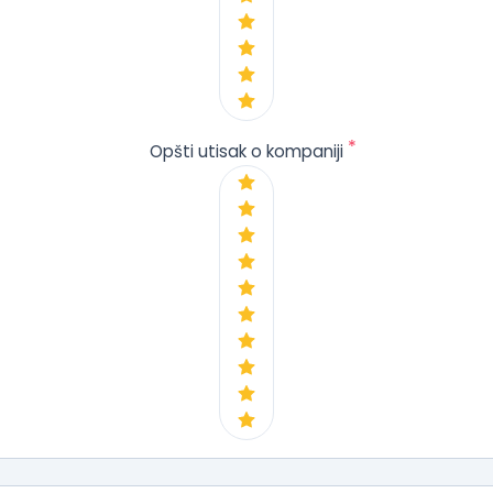
*
Opšti utisak o kompaniji