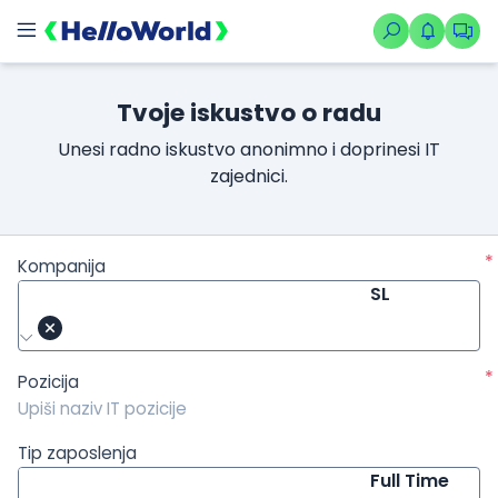
/kompanije/iskustvo/2954?isource=HelloWorld.rs&icampaign=n
Tvoje iskustvo o radu
Unesi radno iskustvo anonimno i doprinesi IT
zajednici.
*
Kompanija
SL
*
Pozicija
Tip zaposlenja
Full Time