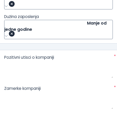
Dužina zaposlenja
Manje od
jedne godine
*
Pozitivni utisci o kompaniji
*
Zamerke kompaniji