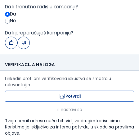
Da li trenutno radiš u kompaniji?
Da
Ne
Da li preporučuješ kompaniju?
VERIFIKACIJA NALOGA
Linkedin profilom verifikovana iskustva se smatraju
relevantnijim.
Potvrdi
ili nastavi sa
Tvoja email adresa neće biti vidljiva drugim korisnicima.
Koristimo je isključivo za internu potvrdu, u skladu sa pravilima
objave.