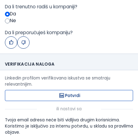
Da li trenutno radiš u kompaniji?
Da
Ne
Da li preporučuješ kompaniju?
VERIFIKACIJA NALOGA
Linkedin profilom verifikovana iskustva se smatraju
relevantnijim.
Potvrdi
ili nastavi sa
Tvoja email adresa neće biti vidljiva drugim korisnicima.
Koristimo je isključivo za internu potvrdu, u skladu sa pravilima
objave.