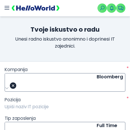
/kompanije/iskustvo/3072?isource=HelloWorld.rs&icampaign=n
Tvoje iskustvo o radu
Unesi radno iskustvo anonimno i doprinesi IT
zajednici.
*
Kompanija
Bloomberg
*
Pozicija
Tip zaposlenja
Full Time