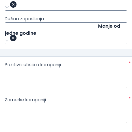
Dužina zaposlenja
Manje od
jedne godine
*
Pozitivni utisci o kompaniji
*
Zamerke kompaniji