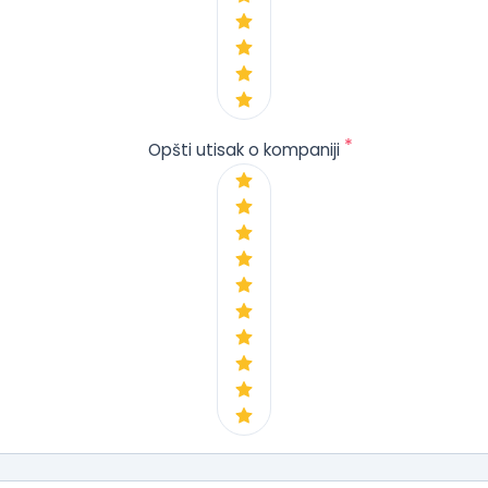
*
Opšti utisak o kompaniji