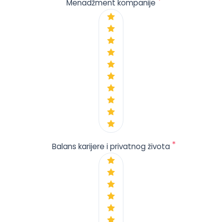
*
Menadžment kompanije
*
Balans karijere i privatnog života