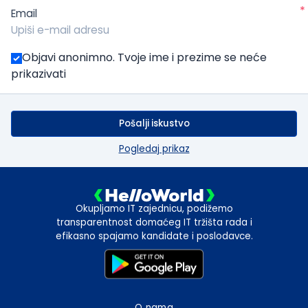
*
Email
Objavi anonimno. Tvoje ime i prezime se neće
prikazivati
Pošalji iskustvo
Pogledaj prikaz
Okupljamo IT zajednicu, podižemo
transparentnost domaćeg IT tržišta rada i
efikasno spajamo kandidate i poslodavce.
O nama