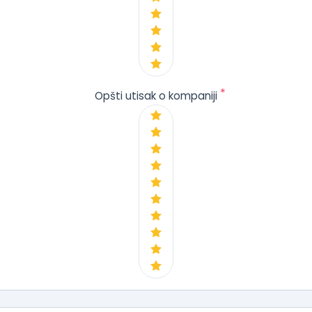
*
Opšti utisak o kompaniji