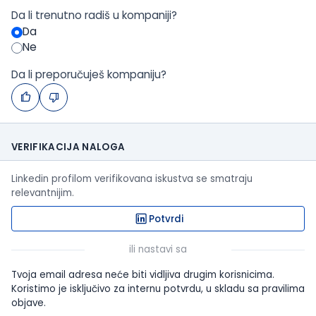
Da li trenutno radiš u kompaniji?
Da
Ne
Da li preporučuješ kompaniju?
VERIFIKACIJA NALOGA
Linkedin profilom verifikovana iskustva se smatraju
relevantnijim.
Potvrdi
ili nastavi sa
Tvoja email adresa neće biti vidljiva drugim korisnicima.
Koristimo je isključivo za internu potvrdu, u skladu sa pravilima
objave.