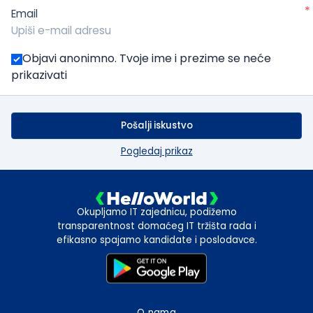
*
Email
Objavi anonimno. Tvoje ime i prezime se neće
prikazivati
Pošalji iskustvo
Pogledaj prikaz
Okupljamo IT zajednicu, podižemo
transparentnost domaćeg IT tržišta rada i
efikasno spajamo kandidate i poslodavce.
O nama