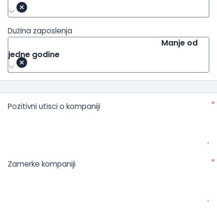
Dužina zaposlenja
Manje od
jedne godine
*
Pozitivni utisci o kompaniji
*
Zamerke kompaniji