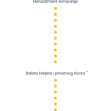
*
Menadžment kompanije
*
Balans karijere i privatnog života