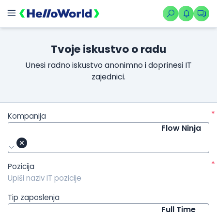
/kompanije/iskustvo/3123?isource=HelloWorld.rs&icampaign=
Tvoje iskustvo o radu
Unesi radno iskustvo anonimno i doprinesi IT
zajednici.
*
Kompanija
Flow Ninja
*
Pozicija
Tip zaposlenja
Full Time