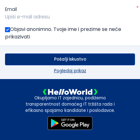
*
Email
Objavi anonimno. Tvoje ime i prezime se neće
prikazivati
Pošalji iskustvo
Pogledaj prikaz
Okupljamo IT zajednicu, podižemo
transparentnost domaćeg IT tržišta rada i
efikasno spajamo kandidate i poslodavce.