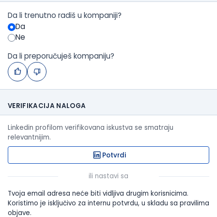
Da li trenutno radiš u kompaniji?
Da
Ne
Da li preporučuješ kompaniju?
VERIFIKACIJA NALOGA
Linkedin profilom verifikovana iskustva se smatraju
relevantnijim.
Potvrdi
ili nastavi sa
Tvoja email adresa neće biti vidljiva drugim korisnicima.
Koristimo je isključivo za internu potvrdu, u skladu sa pravilima
objave.