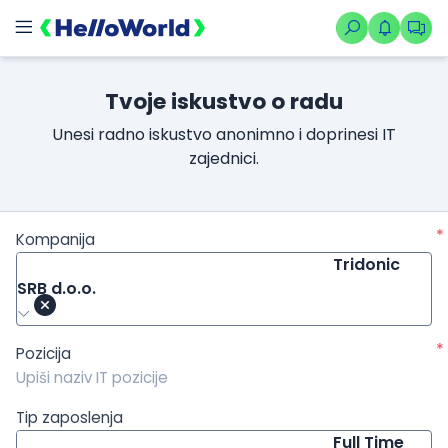
/kompanije/iskustvo/3254?isource=HelloWorld.rs&icampaign=n
Tvoje iskustvo o radu
Unesi radno iskustvo anonimno i doprinesi IT
zajednici.
*
Kompanija
Tridonic
SRB d.o.o.
*
Pozicija
Tip zaposlenja
Full Time