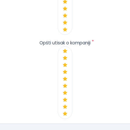
*
Opšti utisak o kompaniji