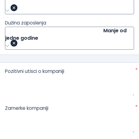
Dužina zaposlenja
Manje od
jedne godine
*
Pozitivni utisci o kompaniji
*
Zamerke kompaniji