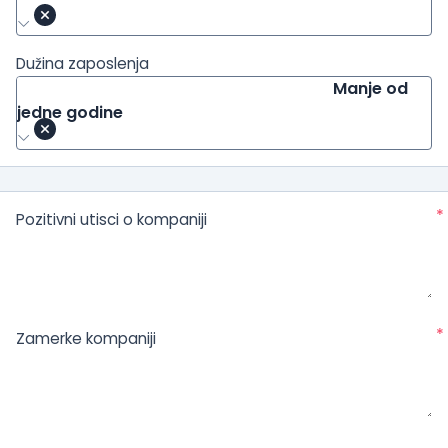
Dužina zaposlenja
Manje od
jedne godine
*
Pozitivni utisci o kompaniji
*
Zamerke kompaniji