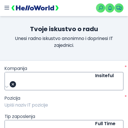
/kompanije/iskustvo/3453?isource=HelloWorld.rs&icampaign=n
Tvoje iskustvo o radu
Unesi radno iskustvo anonimno i doprinesi IT
zajednici.
*
Kompanija
Insiteful
*
Pozicija
Tip zaposlenja
Full Time