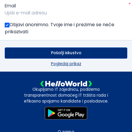
*
Email
Objavi anonimno. Tvoje ime i prezime se neće
prikazivati
Pošalji iskustvo
Pogledaj prikaz
Okupljamo IT zajednicu, podižemo
transparentnost domaćeg IT tržišta rada i
efikasno spajamo kandidate i poslodavce.
O nama