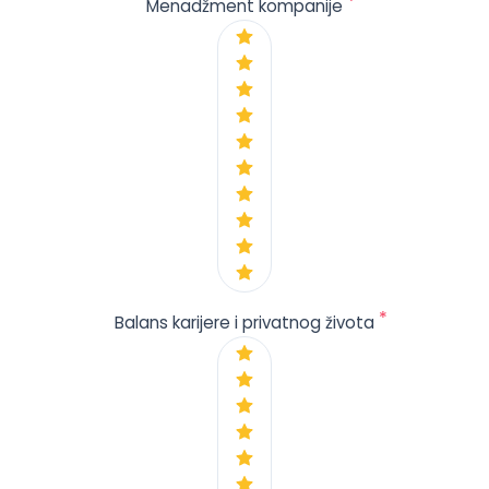
*
Menadžment kompanije
*
Balans karijere i privatnog života