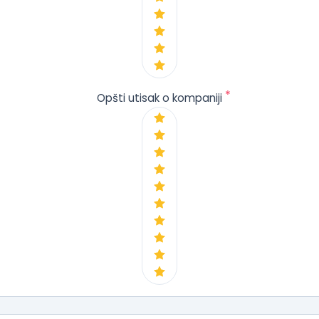
*
Opšti utisak o kompaniji