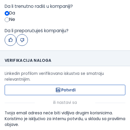
Da li trenutno radiš u kompaniji?
Da
Ne
Da li preporučuješ kompaniju?
VERIFIKACIJA NALOGA
Linkedin profilom verifikovana iskustva se smatraju
relevantnijim.
Potvrdi
ili nastavi sa
Tvoja email adresa neće biti vidljiva drugim korisnicima.
Koristimo je isključivo za internu potvrdu, u skladu sa pravilima
objave.