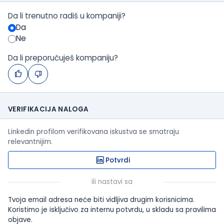
Da li trenutno radiš u kompaniji?
Da
Ne
Da li preporučuješ kompaniju?
VERIFIKACIJA NALOGA
Linkedin profilom verifikovana iskustva se smatraju
relevantnijim.
Potvrdi
ili nastavi sa
Tvoja email adresa neće biti vidljiva drugim korisnicima.
Koristimo je isključivo za internu potvrdu, u skladu sa pravilima
objave.