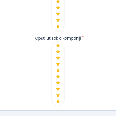
*
Opšti utisak o kompaniji