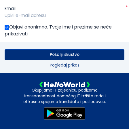
*
Email
Objavi anonimno. Tvoje ime i prezime se neće
prikazivati
Pošalji iskustvo
Pogledaj prikaz
Okupljamo IT zajednicu, podižemo
transparentnost domaćeg IT tržišta rada i
efikasno spajamo kandidate i poslodavce.