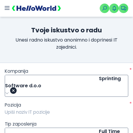
/kompanije/iskustvo/3477?isource=HelloWorld.rs&icampaign=
Tvoje iskustvo o radu
Unesi radno iskustvo anonimno i doprinesi IT
zajednici.
*
Kompanija
Sprinting
Software d.o.o
*
Pozicija
Tip zaposlenja
Full Time