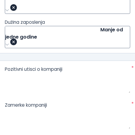
Dužina zaposlenja
Manje od
jedne godine
*
Pozitivni utisci o kompaniji
*
Zamerke kompaniji