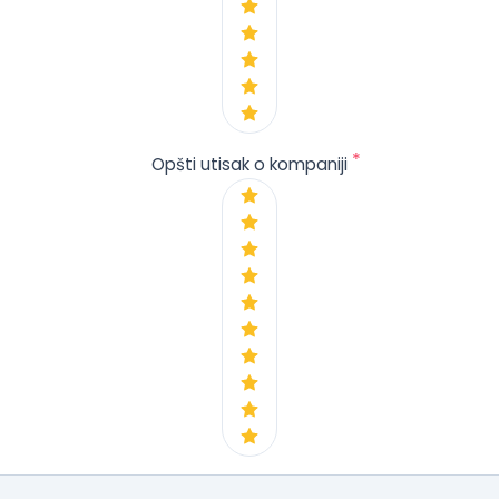
*
Opšti utisak o kompaniji