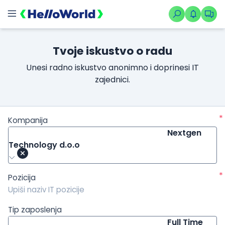
/kompanije/iskustvo/3489?isource=HelloWorld.rs&icampaign=n
Tvoje iskustvo o radu
Unesi radno iskustvo anonimno i doprinesi IT
zajednici.
*
Kompanija
Nextgen
Technology d.o.o
*
Pozicija
Tip zaposlenja
Full Time