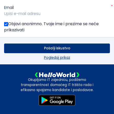
*
Email
Objavi anonimno. Tvoje ime i prezime se neće
prikazivati
Pošalji iskustvo
Pogledaj prikaz
Okupljamo IT zajednicu, podižemo
transparentnost domaćeg IT tržišta rada i
efikasno spajamo kandidate i poslodavce.