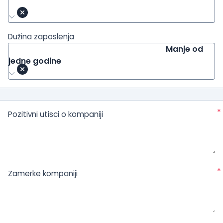
Dužina zaposlenja
Manje od
jedne godine
*
Pozitivni utisci o kompaniji
*
Zamerke kompaniji