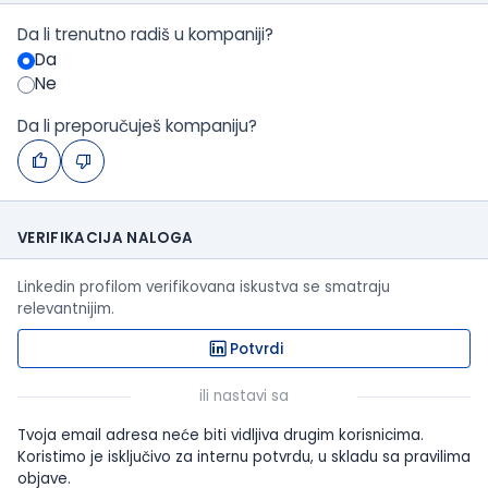
Da li trenutno radiš u kompaniji?
Da
Ne
Da li preporučuješ kompaniju?
VERIFIKACIJA NALOGA
Linkedin profilom verifikovana iskustva se smatraju
relevantnijim.
Potvrdi
ili nastavi sa
Tvoja email adresa neće biti vidljiva drugim korisnicima.
Koristimo je isključivo za internu potvrdu, u skladu sa pravilima
objave.