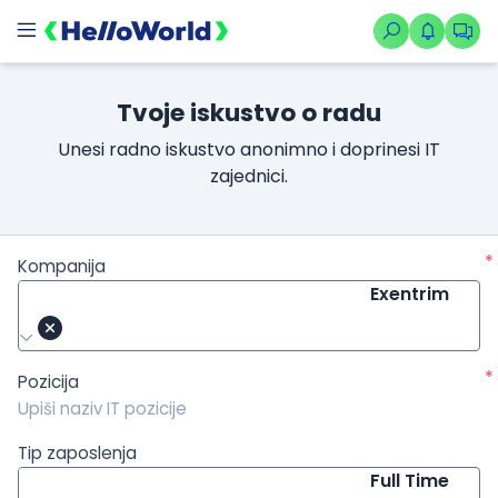
/kompanije/iskustvo/3633?isource=HelloWorld.rs&icampaign=
Tvoje iskustvo o radu
Unesi radno iskustvo anonimno i doprinesi IT
zajednici.
*
Kompanija
Exentrim
*
Pozicija
Tip zaposlenja
Full Time