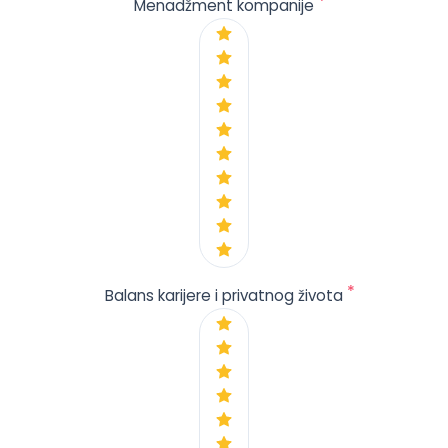
*
Menadžment kompanije
*
Balans karijere i privatnog života