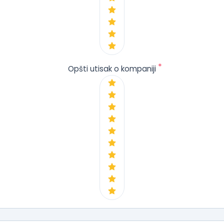
*
Opšti utisak o kompaniji