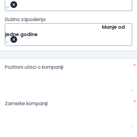
Dužina zaposlenja
Manje od
jedne godine
*
Pozitivni utisci o kompaniji
*
Zamerke kompaniji