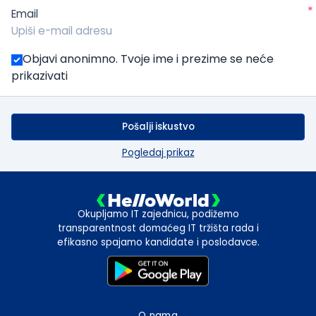
*
Email
Objavi anonimno. Tvoje ime i prezime se neće
prikazivati
Pošalji iskustvo
Pogledaj prikaz
Okupljamo IT zajednicu, podižemo
transparentnost domaćeg IT tržišta rada i
efikasno spajamo kandidate i poslodavce.
O nama