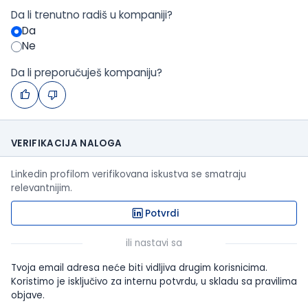
Da li trenutno radiš u kompaniji?
Da
Ne
Da li preporučuješ kompaniju?
VERIFIKACIJA NALOGA
Linkedin profilom verifikovana iskustva se smatraju
relevantnijim.
Potvrdi
ili nastavi sa
Tvoja email adresa neće biti vidljiva drugim korisnicima.
Koristimo je isključivo za internu potvrdu, u skladu sa pravilima
objave.