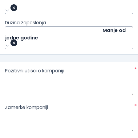
Dužina zaposlenja
Manje od
jedne godine
*
Pozitivni utisci o kompaniji
*
Zamerke kompaniji