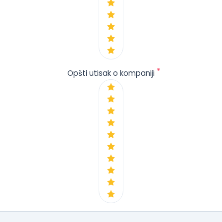
*
Opšti utisak o kompaniji