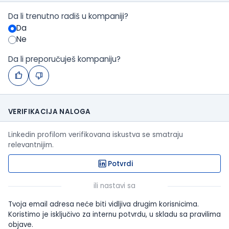
Da li trenutno radiš u kompaniji?
Da
Ne
Da li preporučuješ kompaniju?
VERIFIKACIJA NALOGA
Linkedin profilom verifikovana iskustva se smatraju
relevantnijim.
Potvrdi
ili nastavi sa
Tvoja email adresa neće biti vidljiva drugim korisnicima.
Koristimo je isključivo za internu potvrdu, u skladu sa pravilima
objave.