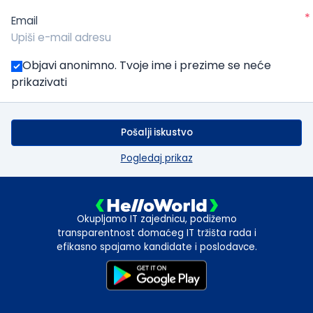
*
Email
Objavi anonimno. Tvoje ime i prezime se neće
prikazivati
Pošalji iskustvo
Pogledaj prikaz
Okupljamo IT zajednicu, podižemo
transparentnost domaćeg IT tržišta rada i
efikasno spajamo kandidate i poslodavce.