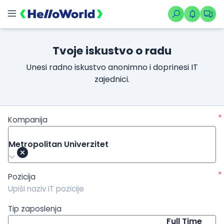
/kompanije/iskustvo/3676?isource=HelloWorld.rs&icampaign=n
Tvoje iskustvo o radu
Unesi radno iskustvo anonimno i doprinesi IT
zajednici.
*
Kompanija
Metropolitan Univerzitet
*
Pozicija
Tip zaposlenja
Full Time