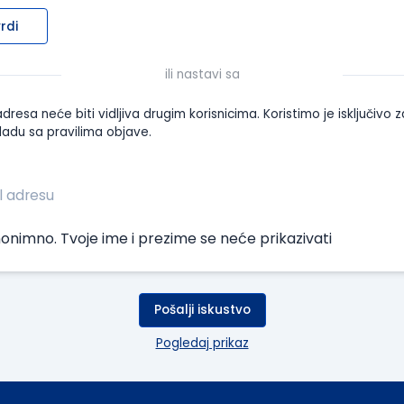
rdi
ili nastavi sa
dresa neće biti vidljiva drugim korisnicima. Koristimo je isključivo z
ladu sa pravilima objave.
onimno. Tvoje ime i prezime se neće prikazivati
Pošalji iskustvo
Pogledaj prikaz