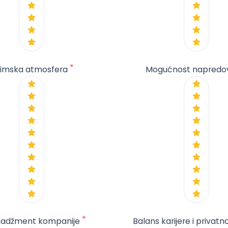
*
imska atmosfera
Mogućnost napredo
*
adžment kompanije
Balans karijere i privatn