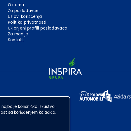
O nama
Za poslodavce
Uslovi korišćenja
Politika privatnosti
Uklonjeni profili poslodavaca
Za medije
Kontakt
 najbolje korisničko iskustvo.
st sa korišćenjem kolačića.