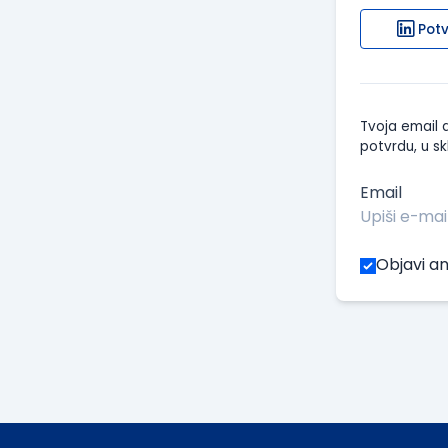
Potv
Tvoja email a
potvrdu, u sk
Email
Objavi an