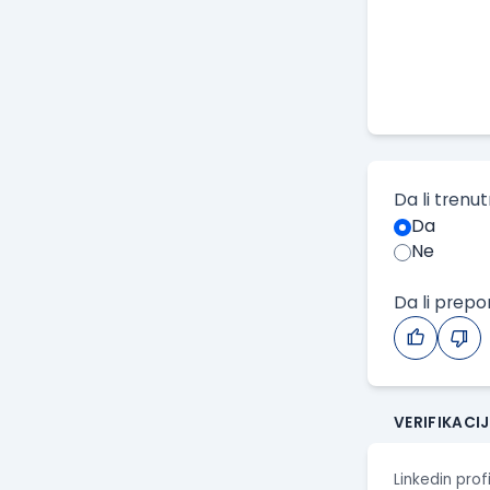
Da li trenu
Da
Ne
Da li prep
VERIFIKACI
Linkedin prof