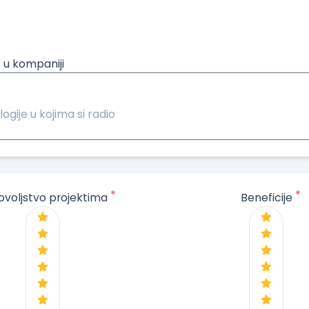
 u kompaniji
logije u kojima si radio
*
*
ovoljstvo projektima
Beneficije