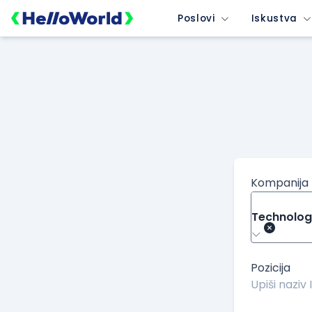
/kompanije/iskustvo/3725?isource=HelloWorld.rs&icampaign=
Poslovi
Iskustva
Kompanija
Technolog
Pozicija