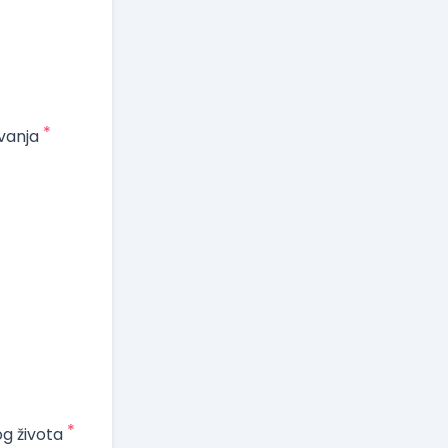
*
vanja
*
og života