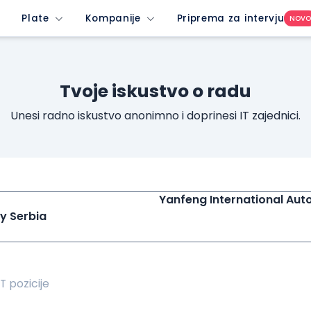
unrated-company&imedium=site&icontent=button
Plate
Kompanije
Priprema za intervju
NOV
Tvoje iskustvo o radu
Unesi radno iskustvo anonimno i doprinesi IT zajednici.
Yanfeng International Aut
y Serbia