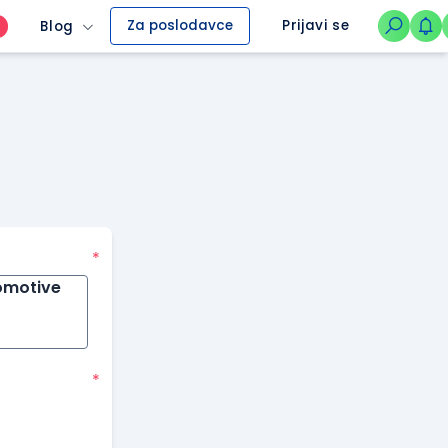
Za poslodavce
Prijavi se
Blog
O
*
omotive
*