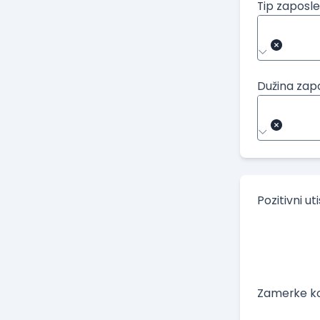
Tip zaposle
Dužina zap
Pozitivni ut
Zamerke ko