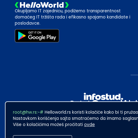
Okupljamo IT zajednicu, podižemo transparentnost
domaćeg IT tržišta rada i efikasno spajamo kandidate i
poslodavce.
root@hw.rs:~#
Helloworld.rs koristi kolačiće kako bi ti pružao
Nastavkom korišćenja sajta smatraćemo da imamo saglasno
Više o kolačićima možeš pročitati
ovde