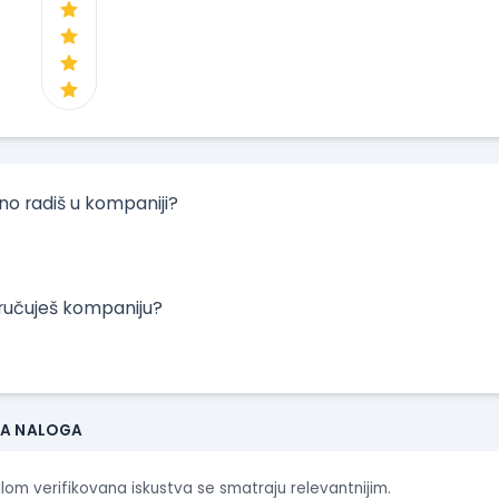
tno radiš u kompaniji?
oručuješ kompaniju?
JA NALOGA
ilom verifikovana iskustva se smatraju relevantnijim.