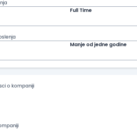
nja
Full Time
oslenja
Manje od jedne godine
isci o kompaniji
mpaniji