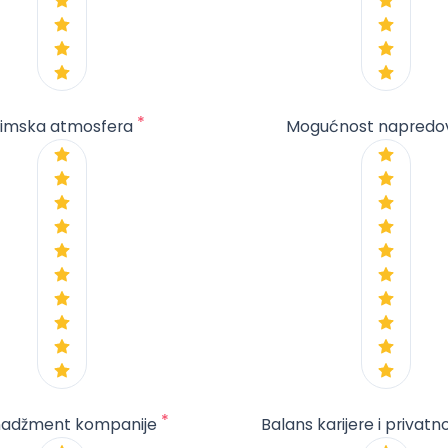
*
imska atmosfera
Mogućnost napredo
*
adžment kompanije
Balans karijere i privatn