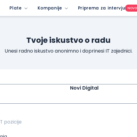
ew-profile-dropdown-button&imedium=site&icontent=button
Plate
Kompanije
Priprema za intervju
NOV
Tvoje iskustvo o radu
Unesi radno iskustvo anonimno i doprinesi IT zajednici.
Novi Digital
nja