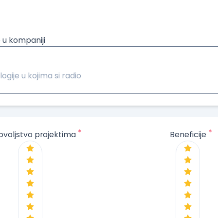
 u kompaniji
logije u kojima si radio
*
*
ovoljstvo projektima
Beneficije