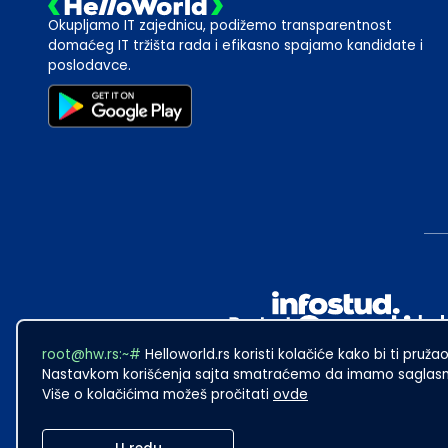
Okupljamo IT zajednicu, podižemo transparentnost
domaćeg IT tržišta rada i efikasno spajamo kandidate i
poslodavce.
root@hw.rs:~#
Helloworld.rs koristi kolačiće kako bi ti pružao
Nastavkom korišćenja sajta smatraćemo da imamo saglasno
Više o kolačićima možeš pročitati
ovde
2024
·
Made with
in Subotica.