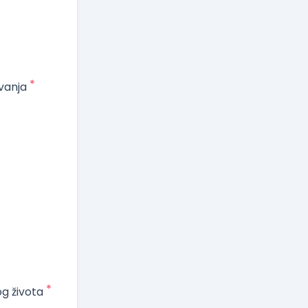
*
vanja
*
og života