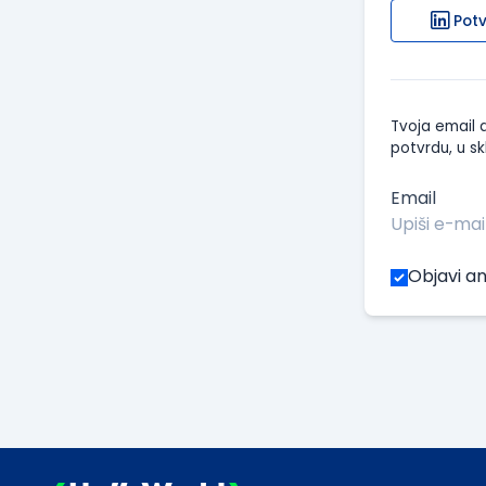
Potv
Tvoja email a
potvrdu, u sk
Email
Objavi an