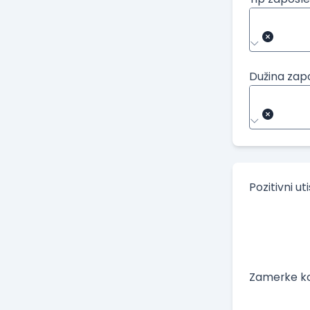
Dužina zap
Pozitivni ut
Zamerke ko