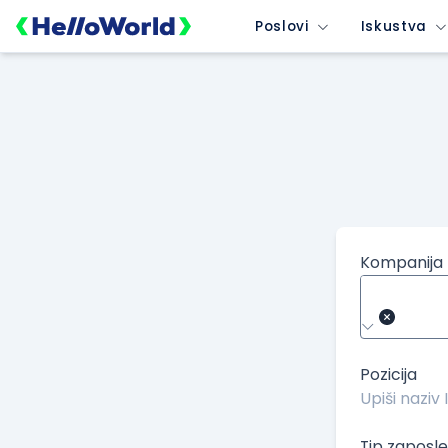
/kompanije/iskustvo/3745?isource=HelloWorld.rs&icampaign=n
Poslovi
Iskustva
Kompanija
Pozicija
Tip zaposle