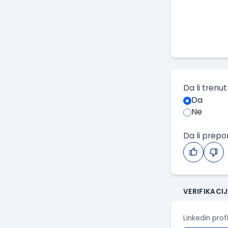
Da li trenu
Da
Ne
Da li prep
VERIFIKACI
Linkedin prof