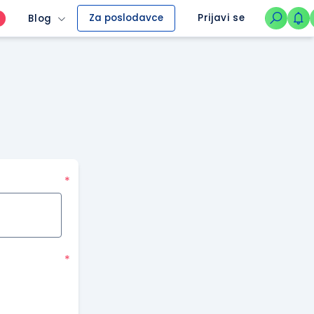
Za poslodavce
Prijavi se
Blog
O
*
*