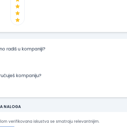
tno radiš u kompaniji?
oručuješ kompaniju?
JA NALOGA
ilom verifikovana iskustva se smatraju relevantnijim.