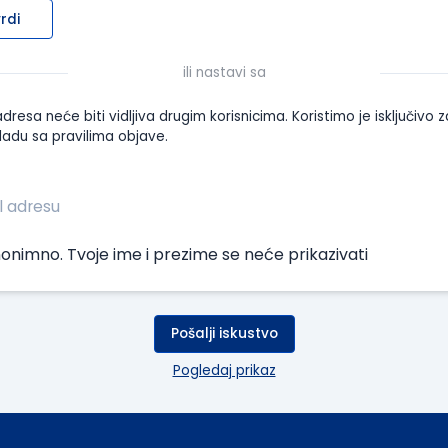
rdi
ili nastavi sa
dresa neće biti vidljiva drugim korisnicima. Koristimo je isključivo z
ladu sa pravilima objave.
onimno. Tvoje ime i prezime se neće prikazivati
Pošalji iskustvo
Pogledaj prikaz