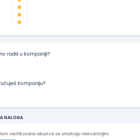
tno radiš u kompaniji?
oručuješ kompaniju?
JA NALOGA
ilom verifikovana iskustva se smatraju relevantnijim.