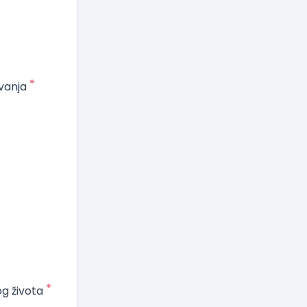
*
vanja
*
og života