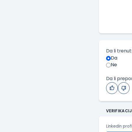
Da li trenu
Da
Ne
Da li prep
VERIFIKACI
Linkedin prof