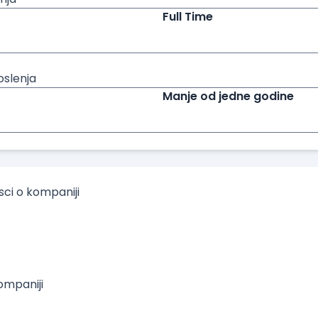
Full Time
oslenja
Manje od jedne godine
isci o kompaniji
mpaniji