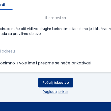
rdi
ili nastavi sa
dresa neće biti vidljiva drugim korisnicima. Koristimo je isključivo z
ladu sa pravilima objave.
onimno. Tvoje ime i prezime se neće prikazivati
Pošalji iskustvo
Pogledaj prikaz