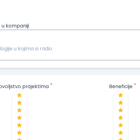
 u kompaniji
logije u kojima si radio
*
*
ovoljstvo projektima
Beneficije