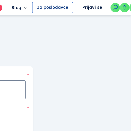
Za poslodavce
Prijavi se
Blog
O
*
*