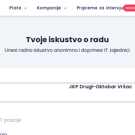
ew-profile-dropdown-button&imedium=site&icontent=button
Plate
Kompanije
Priprema za intervju
NOV
Tvoje iskustvo o radu
Unesi radno iskustvo anonimno i doprinesi IT zajednici.
JKP Drugi-Oktobar Vršac
nja