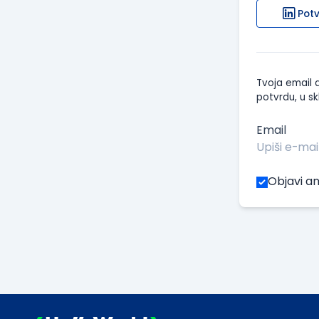
Potv
Tvoja email a
potvrdu, u sk
Email
Objavi an