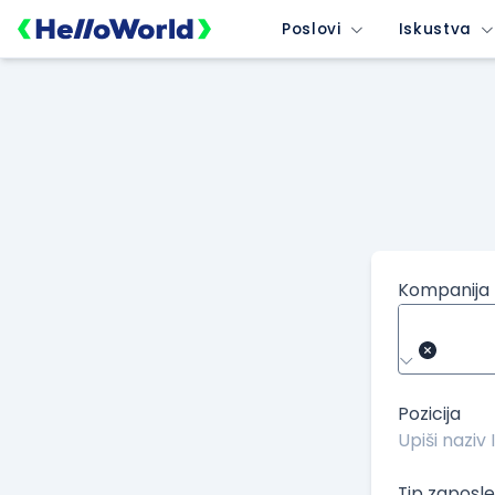
/kompanije/iskustvo/3764?isource=HelloWorld.rs&icampaign=n
Poslovi
Iskustva
Kompanija
Pozicija
Tip zaposle