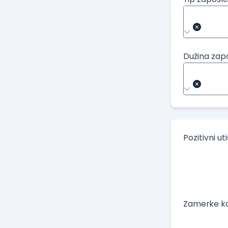
Dužina zap
Pozitivni ut
Zamerke ko