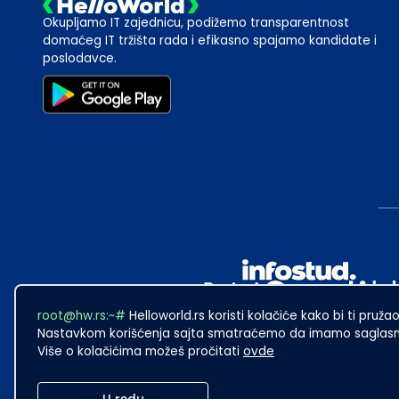
Okupljamo IT zajednicu, podižemo transparentnost
domaćeg IT tržišta rada i efikasno spajamo kandidate i
poslodavce.
root@hw.rs:~#
Helloworld.rs koristi kolačiće kako bi ti pružao
Nastavkom korišćenja sajta smatraćemo da imamo saglasno
Više o kolačićima možeš pročitati
ovde
2024
·
Made with
in Subotica.