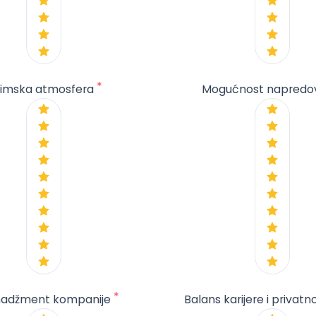
*
imska atmosfera
Mogućnost napredo
*
adžment kompanije
Balans karijere i privatn