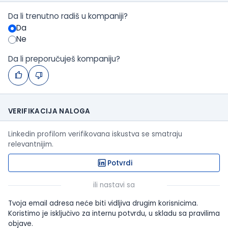
Da li trenutno radiš u kompaniji?
Da
Ne
Da li preporučuješ kompaniju?
VERIFIKACIJA NALOGA
Linkedin profilom verifikovana iskustva se smatraju
relevantnijim.
Potvrdi
ili nastavi sa
Tvoja email adresa neće biti vidljiva drugim korisnicima.
Koristimo je isključivo za internu potvrdu, u skladu sa pravilima
objave.