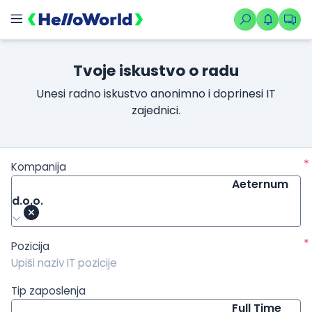
/kompanije/iskustvo/3869?isource=HelloWorld.rs&icampaign=n
Tvoje iskustvo o radu
Unesi radno iskustvo anonimno i doprinesi IT
zajednici.
*
Kompanija
Aeternum
d.o.o.
*
Pozicija
Tip zaposlenja
Full Time