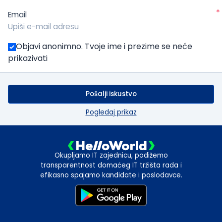
*
Email
Objavi anonimno. Tvoje ime i prezime se neće
prikazivati
Pošalji iskustvo
Pogledaj prikaz
Okupljamo IT zajednicu, podižemo
transparentnost domaćeg IT tržišta rada i
efikasno spajamo kandidate i poslodavce.