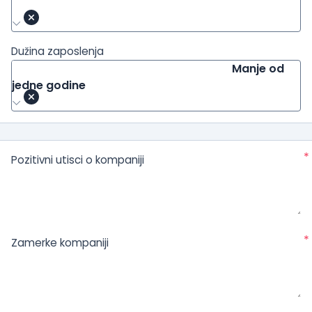
Dužina zaposlenja
Manje od
jedne godine
*
Pozitivni utisci o kompaniji
*
Zamerke kompaniji