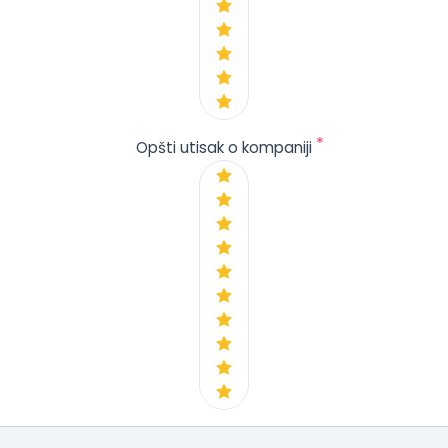
*
Opšti utisak o kompaniji