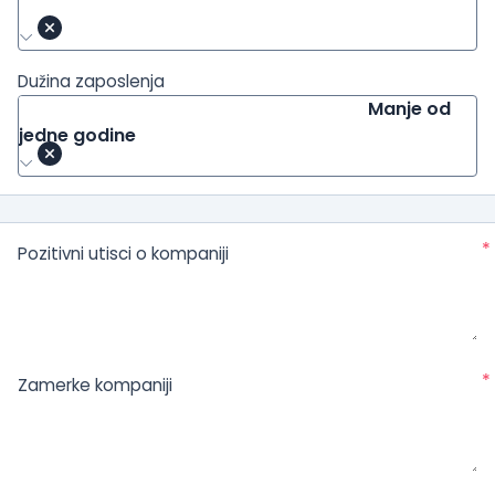
Dužina zaposlenja
Manje od
jedne godine
*
Pozitivni utisci o kompaniji
*
Zamerke kompaniji