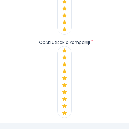
*
Opšti utisak o kompaniji