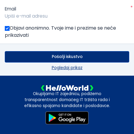
*
Email
Objavi anonimno. Tvoje ime i prezime se neće
prikazivati
Pošalji iskustvo
Pogledaj prikaz
Okupljamo IT zajednicu, podižemo
transparentnost domaćeg IT tržišta rada i
efikasno spajamo kandidate i poslodavce.