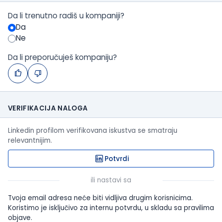
Da li trenutno radiš u kompaniji?
Da
Ne
Da li preporučuješ kompaniju?
VERIFIKACIJA NALOGA
Linkedin profilom verifikovana iskustva se smatraju
relevantnijim.
Potvrdi
ili nastavi sa
Tvoja email adresa neće biti vidljiva drugim korisnicima.
Koristimo je isključivo za internu potvrdu, u skladu sa pravilima
objave.