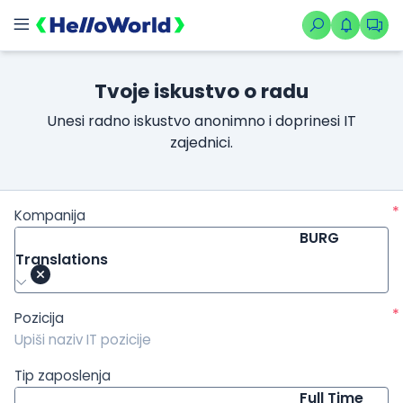
/kompanije/iskustvo/3904?isource=HelloWorld.rs&icampaign=n
Tvoje iskustvo o radu
Unesi radno iskustvo anonimno i doprinesi IT
zajednici.
*
Kompanija
BURG
Translations
*
Pozicija
Tip zaposlenja
Full Time