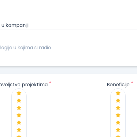
 u kompaniji
logije u kojima si radio
*
*
ovoljstvo projektima
Beneficije