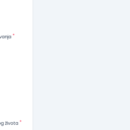
*
vanja
*
og života