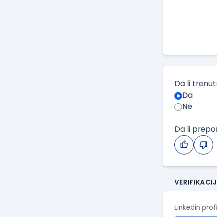
Da li trenu
Da
Ne
Da li prep
VERIFIKACI
Linkedin prof