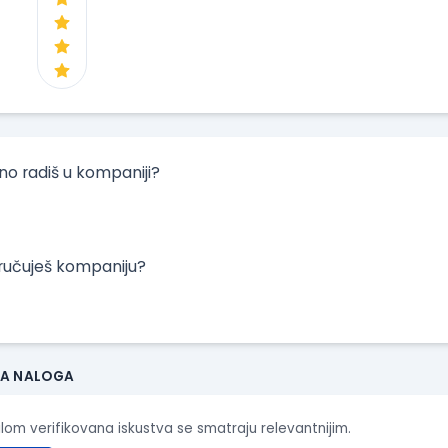
tno radiš u kompaniji?
oručuješ kompaniju?
JA NALOGA
ilom verifikovana iskustva se smatraju relevantnijim.