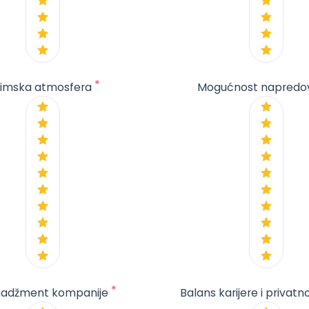
*
imska atmosfera
Mogućnost napredo
*
adžment kompanije
Balans karijere i privatn