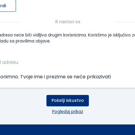
rdi
ili nastavi sa
dresa neće biti vidljiva drugim korisnicima. Koristimo je isključivo z
ladu sa pravilima objave.
onimno. Tvoje ime i prezime se neće prikazivati
Pošalji iskustvo
Pogledaj prikaz