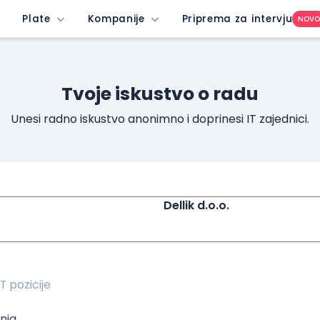
ew-profile-dropdown-button&imedium=site&icontent=button
Plate
Kompanije
Priprema za intervju
NOV
Tvoje iskustvo o radu
Unesi radno iskustvo anonimno i doprinesi IT zajednici.
Dellik d.o.o.
nja