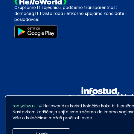
Okupljamo IT zajednicu, podižemo transparentnost
domaćeg IT tržišta rada i efikasno spajamo kandidate i
poslodavce.
root@hw.rs:~#
Helloworld.rs koristi kolačiće kako bi ti pružao
Nastavkom korišćenja sajta smatraćemo da imamo saglasno
Više o kolačićima možeš pročitati
ovde
2024
·
Made with
in Subotica.