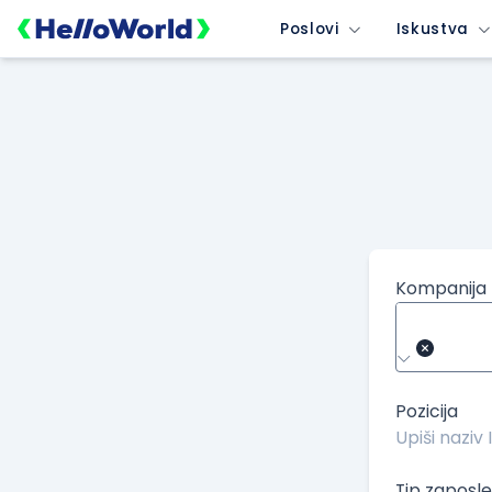
/kompanije/iskustvo/3964?isource=HelloWorld.rs&icampaign=n
Poslovi
Iskustva
Kompanija
Pozicija
Tip zaposle