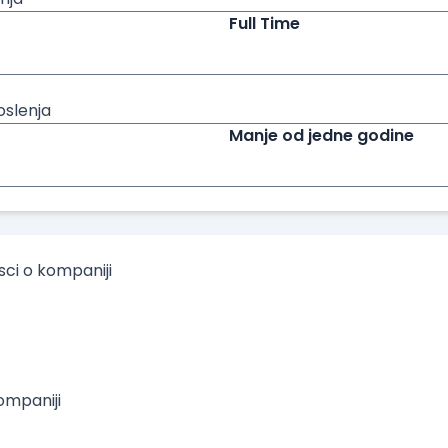
Full Time
oslenja
Manje od jedne godine
isci o kompaniji
mpaniji