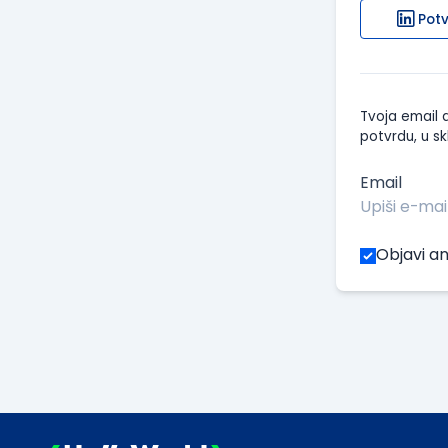
Potv
Tvoja email a
potvrdu, u sk
Email
Objavi an