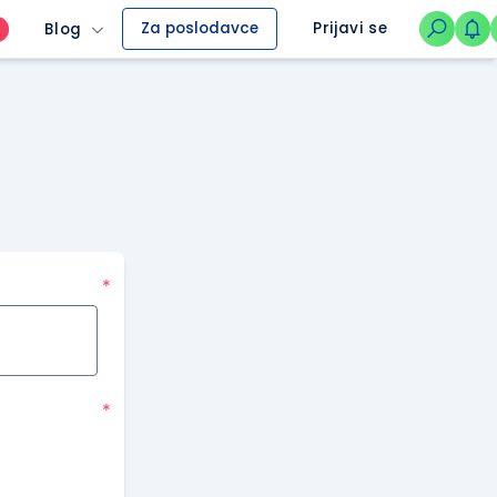
Za poslodavce
Prijavi se
Blog
O
*
*