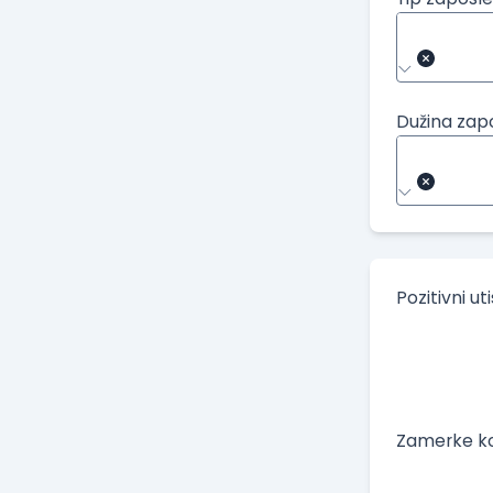
Dužina zap
Pozitivni ut
Zamerke ko