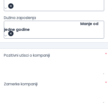
Dužina zaposlenja
Manje od
jedne godine
*
Pozitivni utisci o kompaniji
*
Zamerke kompaniji