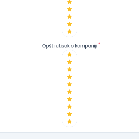
*
Opšti utisak o kompaniji