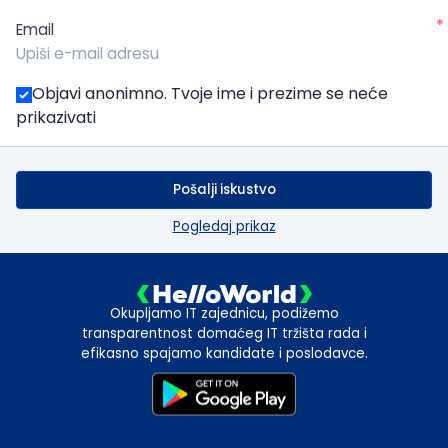
*
Email
Objavi anonimno. Tvoje ime i prezime se neće
prikazivati
Pošalji iskustvo
Pogledaj prikaz
Okupljamo IT zajednicu, podižemo
transparentnost domaćeg IT tržišta rada i
efikasno spajamo kandidate i poslodavce.