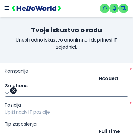
/kompanije/iskustvo/4012?isource=HelloWorld.rs&icampaign=
Tvoje iskustvo o radu
Unesi radno iskustvo anonimno i doprinesi IT
zajednici.
*
Kompanija
Ncoded
Solutions
*
Pozicija
Tip zaposlenja
Full Time