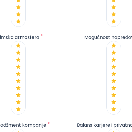
*
imska atmosfera
Mogućnost napredo
*
adžment kompanije
Balans karijere i privatn