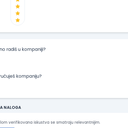
tno radiš u kompaniji?
oručuješ kompaniju?
JA NALOGA
ilom verifikovana iskustva se smatraju relevantnijim.