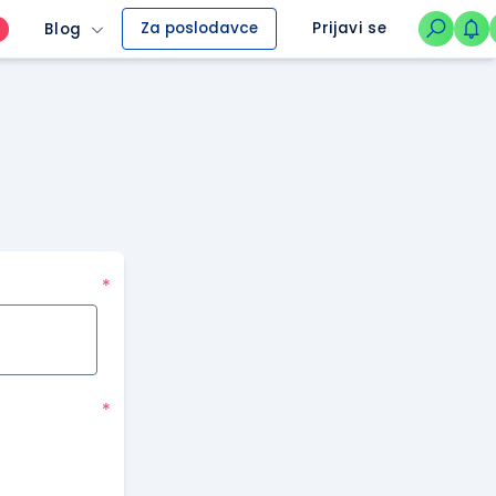
Za poslodavce
Prijavi se
Blog
O
*
*