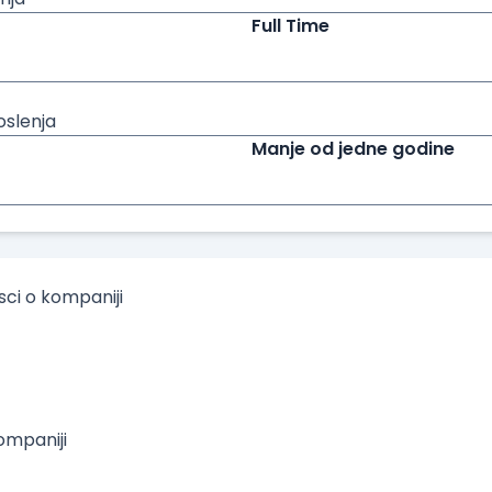
Full Time
oslenja
Manje od jedne godine
isci o kompaniji
mpaniji