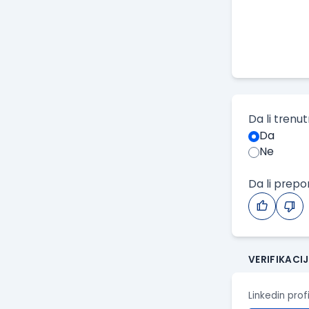
Da li trenu
Da
Ne
Da li prep
VERIFIKACI
Linkedin prof