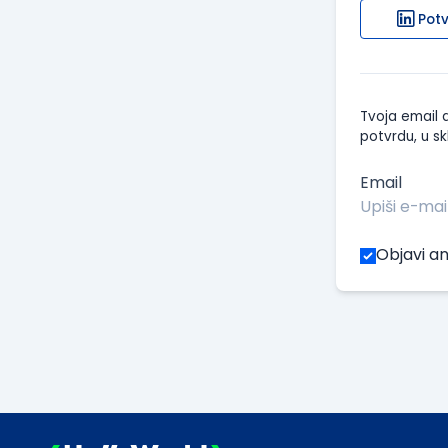
Potv
Tvoja email a
potvrdu, u sk
Email
Objavi an