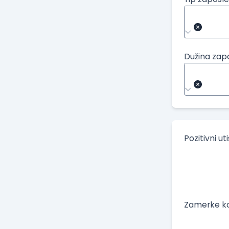
Dužina zap
Pozitivni ut
Zamerke ko