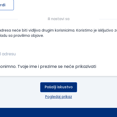
rdi
ili nastavi sa
dresa neće biti vidljiva drugim korisnicima. Koristimo je isključivo z
ladu sa pravilima objave.
onimno. Tvoje ime i prezime se neće prikazivati
Pošalji iskustvo
Pogledaj prikaz