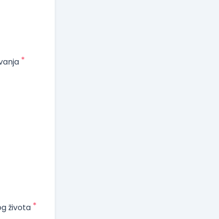
*
vanja
*
og života