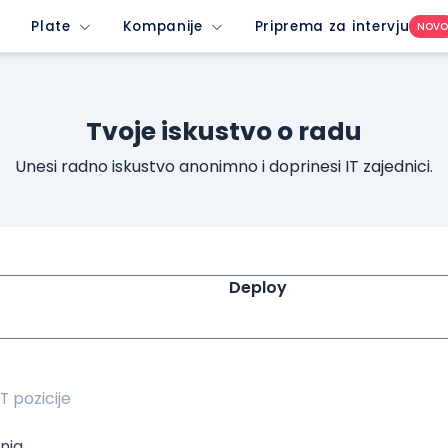
nrated-company&imedium=site&icontent=button
Plate
Kompanije
Priprema za intervju
NOV
Tvoje iskustvo o radu
Unesi radno iskustvo anonimno i doprinesi IT zajednici.
Deploy
nja