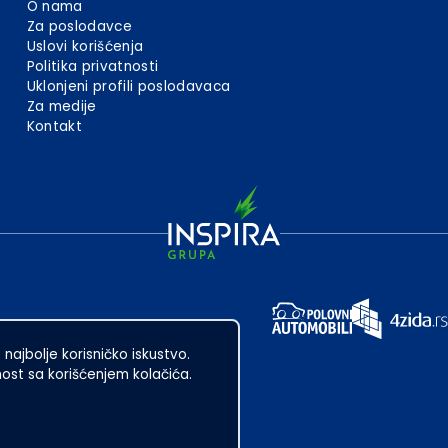
O nama
Za poslodavce
Uslovi korišćenja
Politika privatnosti
Uklonjeni profili poslodavaca
Za medije
Kontakt
 najbolje korisničko iskustvo.
st sa korišćenjem kolačića.