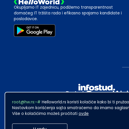
Okupljamo IT zajednicu, podižemo transparentnost
domaćeg IT tržišta rada i efikasno spajamo kandidate i
poslodavce.
root@hw.rs:~#
Helloworld.rs koristi kolačiće kako bi ti pružao
Nastavkom korišćenja sajta smatraćemo da imamo saglasno
Više o kolačićima možeš pročitati
ovde
2024
·
Made with
in Subotica.