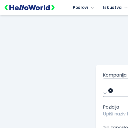
/kompanije/iskustvo/506?isource=HelloWorld.rs&icampaign=u
Poslovi
Iskustva
Kompanija
Pozicija
Tip zaposle