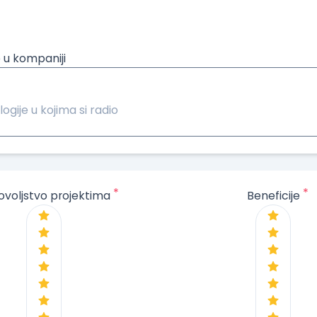
 u kompaniji
logije u kojima si radio
*
*
ovoljstvo projektima
Beneficije