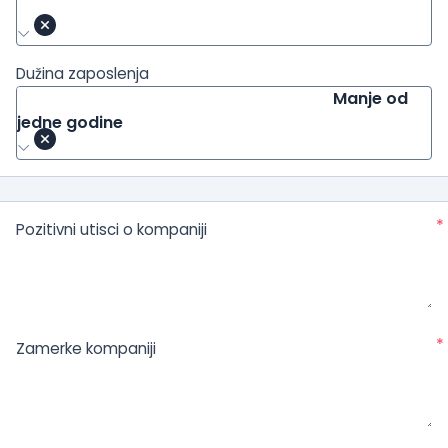
Dužina zaposlenja
Manje od
jedne godine
*
Pozitivni utisci o kompaniji
*
Zamerke kompaniji