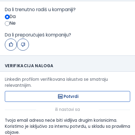
Da li trenutno radiš u kompaniji?
Da
Ne
Da li preporučuješ kompaniju?
VERIFIKACIJA NALOGA
Linkedin profilom verifikovana iskustva se smatraju
relevantnijim.
Potvrdi
ili nastavi sa
Tvoja email adresa neće biti vidljiva drugim korisnicima.
Koristimo je isključivo za internu potvrdu, u skladu sa pravilima
objave.