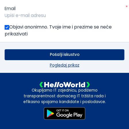
*
Email
Objavi anonimno. Tvoje ime i prezime se neće
prikazivati
Pošalji iskustvo
Pogledaj prikaz
Okupljamo IT zajednicu, podižemo
transparentnost domaćeg IT tržišta rada i
efikasno spajamo kandidate i poslodavce.