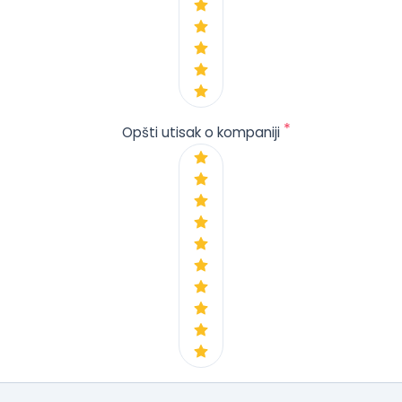
*
Opšti utisak o kompaniji