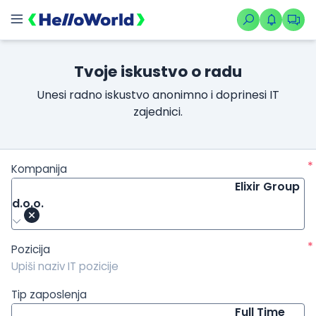
/kompanije/iskustvo/520?isource=HelloWorld.rs&icampaign=ne
Tvoje iskustvo o radu
Unesi radno iskustvo anonimno i doprinesi IT
zajednici.
*
Kompanija
Elixir Group
d.o.o.
*
Pozicija
Tip zaposlenja
Full Time