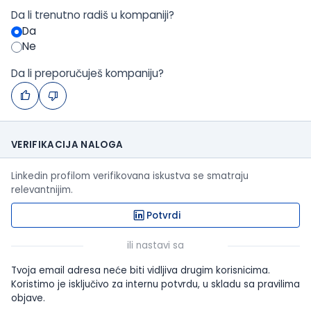
Da li trenutno radiš u kompaniji?
Da
Ne
Da li preporučuješ kompaniju?
VERIFIKACIJA NALOGA
Linkedin profilom verifikovana iskustva se smatraju
relevantnijim.
Potvrdi
ili nastavi sa
Tvoja email adresa neće biti vidljiva drugim korisnicima.
Koristimo je isključivo za internu potvrdu, u skladu sa pravilima
objave.