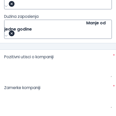
Dužina zaposlenja
Manje od
jedne godine
*
Pozitivni utisci o kompaniji
*
Zamerke kompaniji