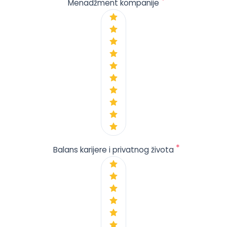
*
Menadžment kompanije
*
Balans karijere i privatnog života