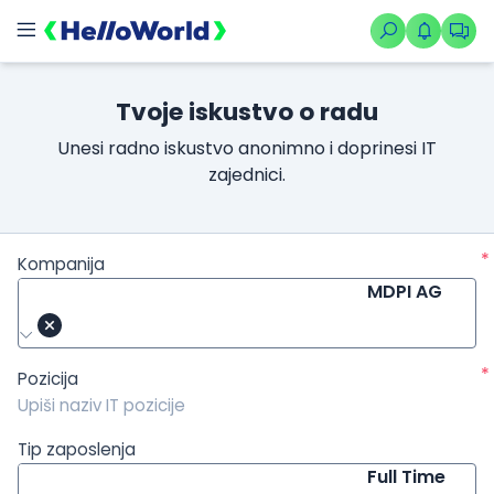
/kompanije/iskustvo/549?isource=HelloWorld.rs&icampaign=ne
Tvoje iskustvo o radu
Unesi radno iskustvo anonimno i doprinesi IT
zajednici.
*
Kompanija
MDPI AG
*
Pozicija
Tip zaposlenja
Full Time