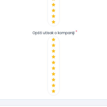
*
Opšti utisak o kompaniji