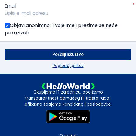
*
Email
Objavi anonimno. Tvoje ime i prezime se neće
prikazivati
Pošalji iskustvo
Pogledaj prikaz
Okupljamo IT zajednicu, podižemo
transparentnost domaćeg IT tržišta rada i
efikasno spajamo kandidate i poslodavce.
O nama