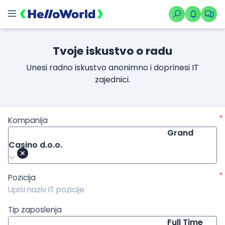
/kompanije/iskustvo/620?isource=HelloWorld.rs&icampaign=ne
Tvoje iskustvo o radu
Unesi radno iskustvo anonimno i doprinesi IT
zajednici.
*
Kompanija
Grand
Casino d.o.o.
*
Pozicija
Tip zaposlenja
Full Time