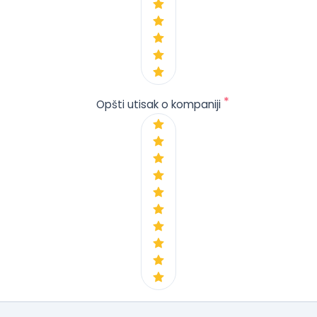
*
Opšti utisak o kompaniji