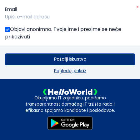
*
Email
Objavi anonimno. Tvoje ime i prezime se neće
prikazivati
Pošalji iskustvo
Pogledaj prikaz
Okupljamo IT zajednicu, podižemo
transparentnost domaćeg IT tržišta rada i
efikasno spajamo kandidate i poslodavce.