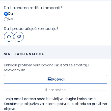
Da li trenutno radiš u kompaniji?
Da
Ne
Da li preporučuješ kompaniju?
VERIFIKACIJA NALOGA
Linkedin profilom verifikovana iskustva se smatraju
relevantnijim.
Potvrdi
ili nastavi sa
Tvoja email adresa neće biti vidljiva drugim korisnicima.
Koristimo je isključivo za internu potvrdu, u skladu sa pravilima
objave.