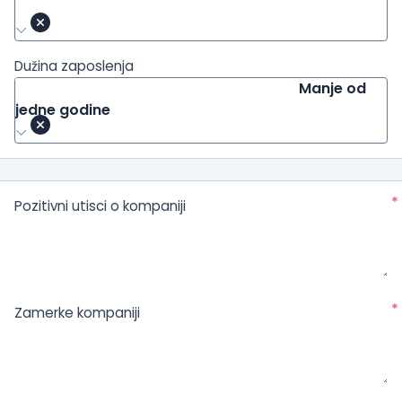
Dužina zaposlenja
Manje od
jedne godine
*
Pozitivni utisci o kompaniji
*
Zamerke kompaniji