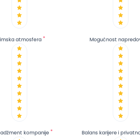
*
imska atmosfera
Mogućnost napredo
*
adžment kompanije
Balans karijere i privatn