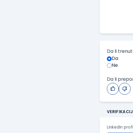
Da li trenu
Da
Ne
Da li prep
VERIFIKACI
Linkedin prof