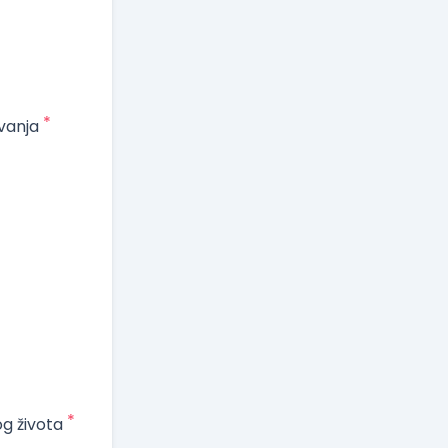
*
vanja
*
og života