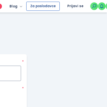
Za poslodavce
Prijavi se
Blog
O
*
*