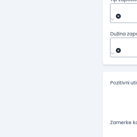
Dužina zap
Pozitivni ut
Zamerke ko