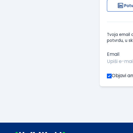
Potv
Tvoja email a
potvrdu, u sk
Email
Objavi an