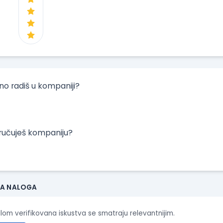
tno radiš u kompaniji?
oručuješ kompaniju?
JA NALOGA
ilom verifikovana iskustva se smatraju relevantnijim.