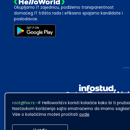
Okupljamo IT zajednicu, podižemo transparentnost
domaćeg IT tržišta rada i efikasno spajamo kandidate i
poslodavce.
root@hw.rs:~#
Helloworld.rs koristi kolačiće kako bi ti pružao
Nastavkom korišćenja sajta smatraćemo da imamo saglasno
Više o kolačićima možeš pročitati
ovde
2024
·
Made with
in Subotica.