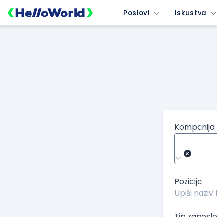
/kompanije/iskustvo/758?isource=HelloWorld.rs&icampaign=ne
Poslovi
Iskustva
Kompanija
Pozicija
Tip zaposle