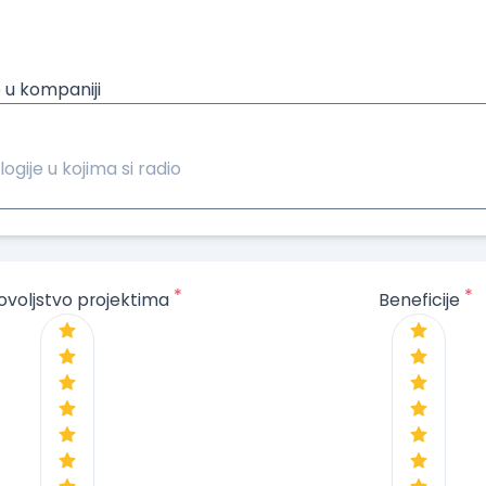
 u kompaniji
logije u kojima si radio
*
*
ovoljstvo projektima
Beneficije