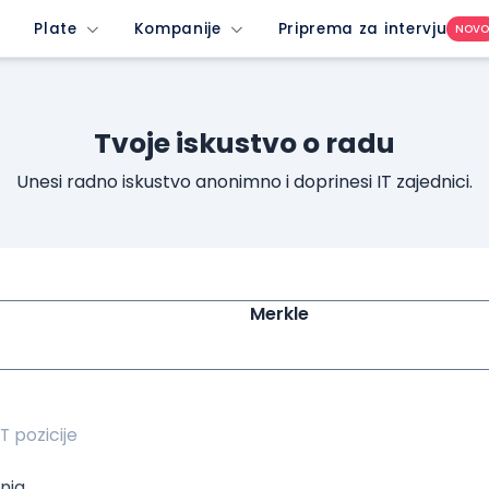
w-profile-dropdown-button&imedium=site&icontent=button
Plate
Kompanije
Priprema za intervju
NOV
Tvoje iskustvo o radu
Unesi radno iskustvo anonimno i doprinesi IT zajednici.
Merkle
nja