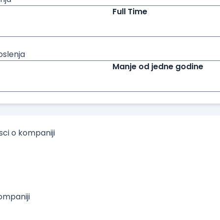
Full Time
oslenja
Manje od jedne godine
isci o kompaniji
mpaniji