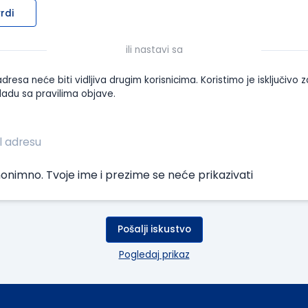
rdi
ili nastavi sa
dresa neće biti vidljiva drugim korisnicima. Koristimo je isključivo z
ladu sa pravilima objave.
onimno. Tvoje ime i prezime se neće prikazivati
Pošalji iskustvo
Pogledaj prikaz