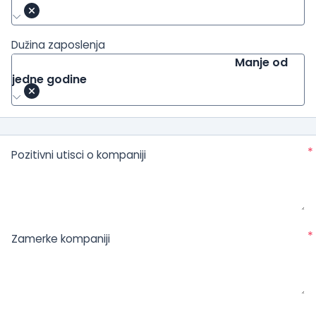
Dužina zaposlenja
Manje od
jedne godine
*
Pozitivni utisci o kompaniji
*
Zamerke kompaniji