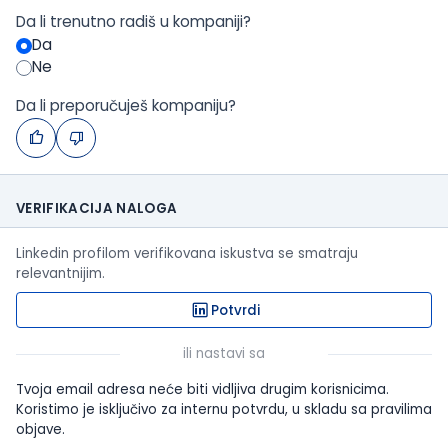
Da li trenutno radiš u kompaniji?
Da
Ne
Da li preporučuješ kompaniju?
VERIFIKACIJA NALOGA
Linkedin profilom verifikovana iskustva se smatraju
relevantnijim.
Potvrdi
ili nastavi sa
Tvoja email adresa neće biti vidljiva drugim korisnicima.
Koristimo je isključivo za internu potvrdu, u skladu sa pravilima
objave.