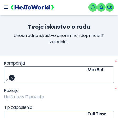
/kompanije/iskustvo/769?isource=HelloWorld.rs&icampaign=ne
Tvoje iskustvo o radu
Unesi radno iskustvo anonimno i doprinesi IT
zajednici.
*
Kompanija
MaxBet
*
Pozicija
Tip zaposlenja
Full Time