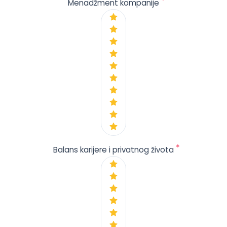
*
Menadžment kompanije
*
Balans karijere i privatnog života