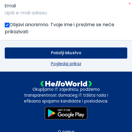
*
Email
Objavi anonimno. Tvoje ime i prezime se neće
prikazivati
Pošalji iskustvo
Pogledaj prikaz
Okupljamo IT zajednicu, podižemo
transparentnost domaćeg IT tržišta rada i
efikasno spajamo kandidate i poslodavce.
O nama