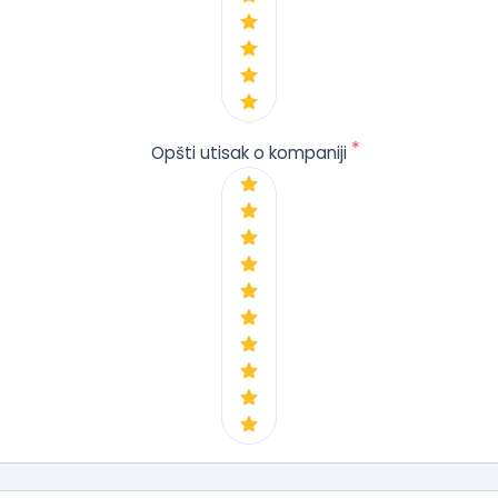
*
Opšti utisak o kompaniji