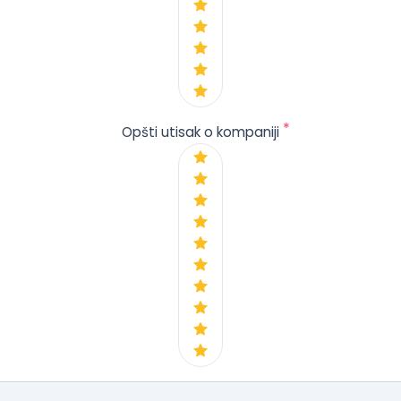
*
Opšti utisak o kompaniji