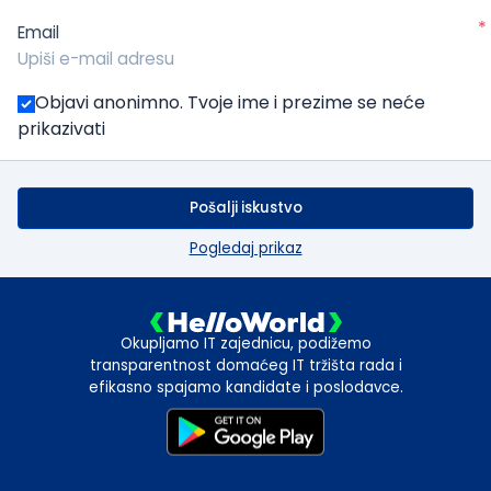
*
Email
Objavi anonimno. Tvoje ime i prezime se neće
prikazivati
Pošalji iskustvo
Pogledaj prikaz
Okupljamo IT zajednicu, podižemo
transparentnost domaćeg IT tržišta rada i
efikasno spajamo kandidate i poslodavce.