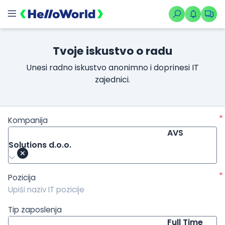
/kompanije/iskustvo/82?isource=HelloWorld.rs&icampaign=new
Tvoje iskustvo o radu
Unesi radno iskustvo anonimno i doprinesi IT
zajednici.
*
Kompanija
AVS
Solutions d.o.o.
*
Pozicija
Tip zaposlenja
Full Time