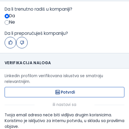
Da li trenutno radiš u kompaniji?
Da
Ne
Da li preporučuješ kompaniju?
VERIFIKACIJA NALOGA
Linkedin profilom verifikovana iskustva se smatraju
relevantnijim.
Potvrdi
ili nastavi sa
Tvoja email adresa neće biti vidljiva drugim korisnicima.
Koristimo je isključivo za internu potvrdu, u skladu sa pravilima
objave.