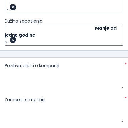
Dužina zaposlenja
Manje od
jedne godine
*
Pozitivni utisci o kompaniji
*
Zamerke kompaniji