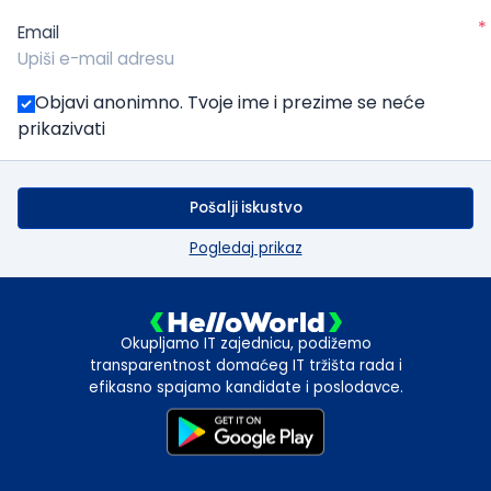
*
Email
Objavi anonimno. Tvoje ime i prezime se neće
prikazivati
Pošalji iskustvo
Pogledaj prikaz
Okupljamo IT zajednicu, podižemo
transparentnost domaćeg IT tržišta rada i
efikasno spajamo kandidate i poslodavce.