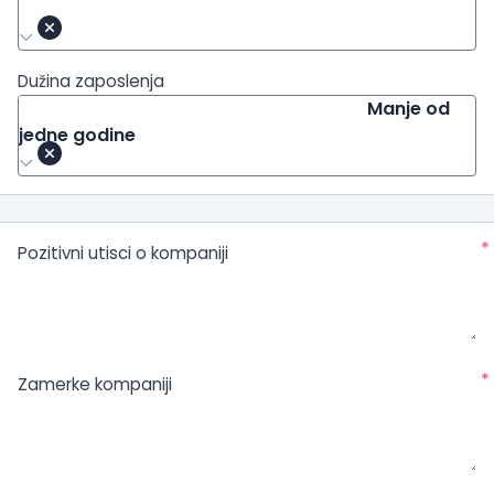
Dužina zaposlenja
Manje od
jedne godine
*
Pozitivni utisci o kompaniji
*
Zamerke kompaniji