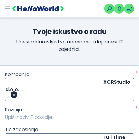
/kompanije/iskustvo/888?isource=HelloWorld.rs&icampaign=ne
Tvoje iskustvo o radu
Unesi radno iskustvo anonimno i doprinesi IT
zajednici.
*
Kompanija
XORStudio
d.o.o.
*
Pozicija
Tip zaposlenja
Full Time