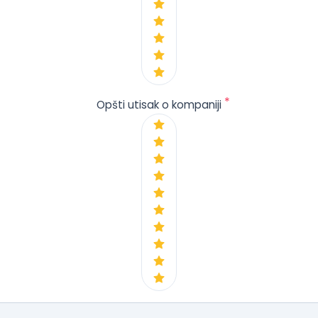
*
Opšti utisak o kompaniji