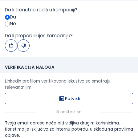
Da li trenutno radiš u kompaniji?
Da
Ne
Da li preporučuješ kompaniju?
VERIFIKACIJA NALOGA
Linkedin profilom verifikovana iskustva se smatraju
relevantnijim.
Potvrdi
ili nastavi sa
Tvoja email adresa neće biti vidljiva drugim korisnicima.
Koristimo je isključivo za internu potvrdu, u skladu sa pravilima
objave.