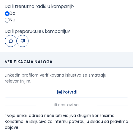
Da li trenutno radiš u kompaniji?
Da
Ne
Da li preporučuješ kompaniju?
VERIFIKACIJA NALOGA
Linkedin profilom verifikovana iskustva se smatraju
relevantnijim.
Potvrdi
ili nastavi sa
Tvoja email adresa neće biti vidljiva drugim korisnicima.
Koristimo je isključivo za internu potvrdu, u skladu sa pravilima
objave.