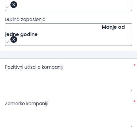
Dužina zaposlenja
Manje od
jedne godine
*
Pozitivni utisci o kompaniji
*
Zamerke kompaniji