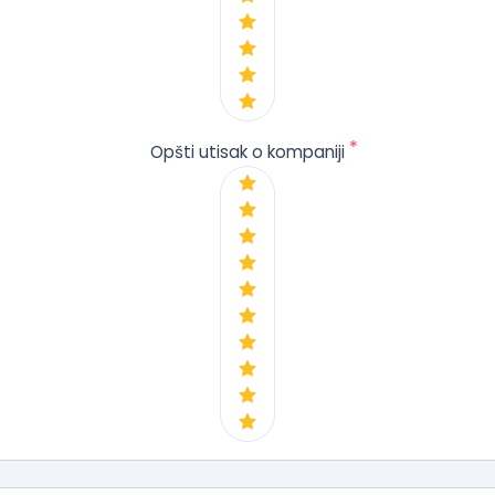
*
Opšti utisak o kompaniji