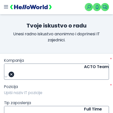
/kompanije/iskustvo/896?isource=HelloWorld.rs&icampaign=ne
Tvoje iskustvo o radu
Unesi radno iskustvo anonimno i doprinesi IT
zajednici.
*
Kompanija
ACTO Team
*
Pozicija
Tip zaposlenja
Full Time