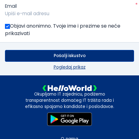
*
Email
Objavi anonimno. Tvoje ime i prezime se neće
prikazivati
Pošalji iskustvo
Pogledaj prikaz
Okupljamo IT zajednicu, podižemo
transparentnost domaćeg IT tržišta rada i
efikasno spajamo kandidate i poslodavce.
O nama