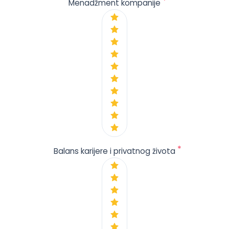
*
Menadžment kompanije
*
Balans karijere i privatnog života