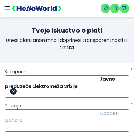
Tvoje iskustvo o plati
Unesi platu anonimno i doprinesi transparentnosti IT
tržišta.
*
Kompanija
Javno
preduzeće Elektromeža Srbije
*
Pozicija
Odaberi
poziciju