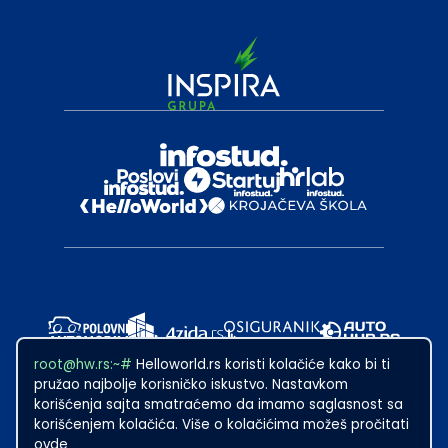
root@hw.rs:~#
Helloworld.rs koristi kolačiće kako bi ti
pružao najbolje korisničko iskustvo. Nastavkom
korišćenja sajta smatraćemo da imamo saglasnost sa
korišćenjem kolačića. Više o kolačićima možeš pročitati
ovde
2024
·
Made with
in Subotica.