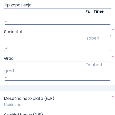
Tip zaposlenja
Full Time
*
Senioritet
Izaberi
*
Grad
Odaberi
grad
*
Mesečna neto plata (EUR)
Godišnji bonus (EUR)