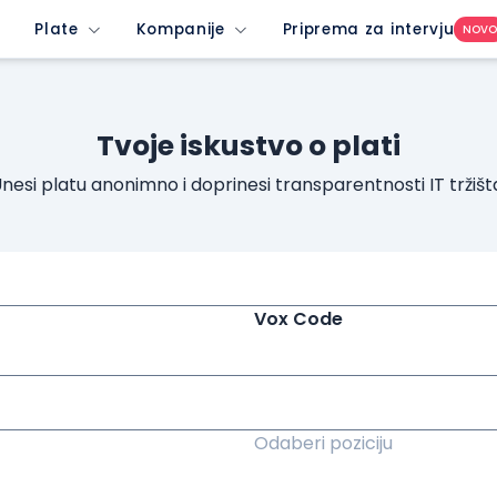
Plate
Kompanije
Priprema za intervju
NOV
Tvoje iskustvo o plati
nesi platu anonimno i doprinesi transparentnosti IT tržišt
Vox Code
Odaberi poziciju