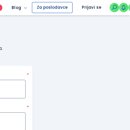
Za poslodavce
Prijavi se
Blog
O
a.
*
*