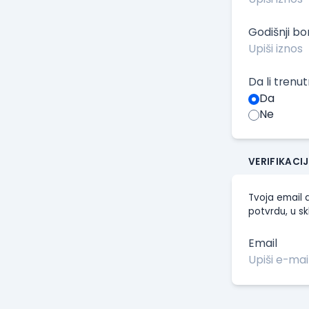
Godišnji b
Da li trenu
Da
Ne
VERIFIKACI
Tvoja email a
potvrdu, u sk
Email