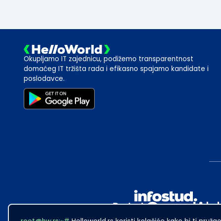
Okupljamo IT zajednicu, podižemo transparentnost
domaćeg IT tržišta rada i efikasno spajamo kandidate i
poslodavce.