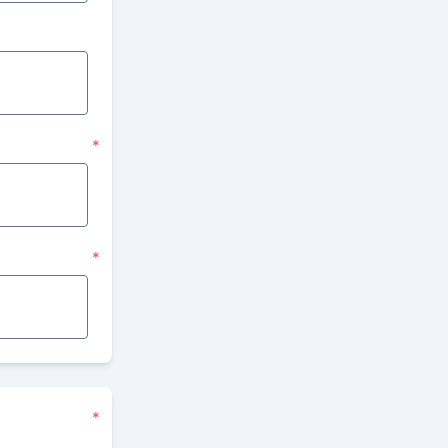
*
*
*