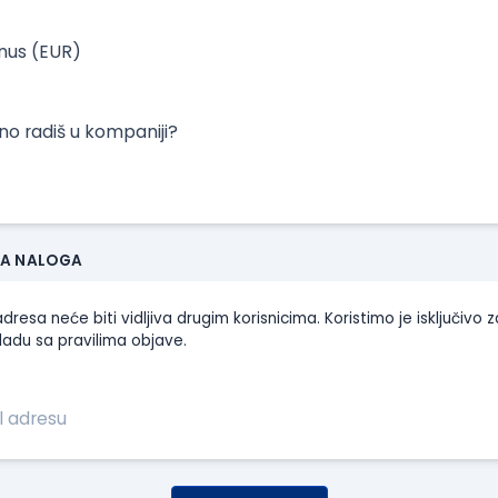
onus (EUR)
tno radiš u kompaniji?
JA NALOGA
dresa neće biti vidljiva drugim korisnicima. Koristimo je isključivo z
ladu sa pravilima objave.