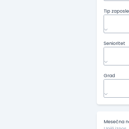
Tip zaposle
Senioritet
Grad
Mesečna ne