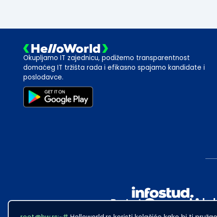
Okupljamo IT zajednicu, podižemo transparentnost
domaćeg IT tržišta rada i efikasno spajamo kandidate i
poslodavce.