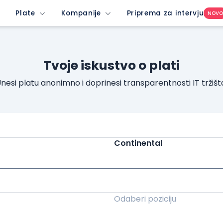
Plate
Kompanije
Priprema za intervju
NOV
Tvoje iskustvo o plati
nesi platu anonimno i doprinesi transparentnosti IT tržišt
Continental
Odaberi poziciju