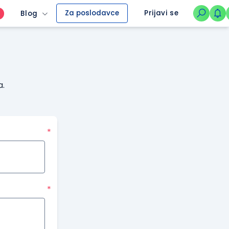
Za poslodavce
Prijavi se
Blog
O
a.
*
*