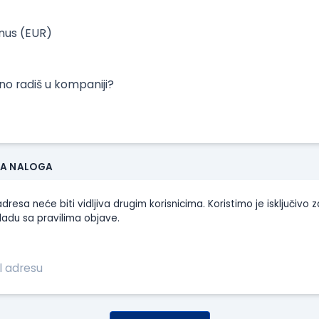
onus (EUR)
tno radiš u kompaniji?
JA NALOGA
dresa neće biti vidljiva drugim korisnicima. Koristimo je isključivo z
ladu sa pravilima objave.