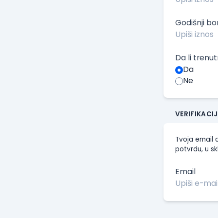
Godišnji b
Da li trenu
Da
Ne
VERIFIKACI
Tvoja email a
potvrdu, u sk
Email