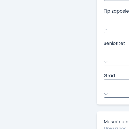
Tip zaposle
Senioritet
Grad
Mesečna ne