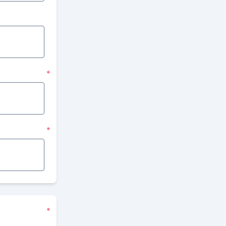
*
*
*