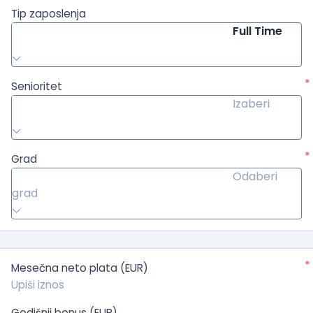
Tip zaposlenja
Full Time
*
Senioritet
Izaberi
*
Grad
Odaberi
grad
*
Mesečna neto plata (EUR)
Godišnji bonus (EUR)