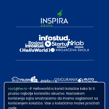
root@hw.rs:~#
Helloworld.rs koristi kolačiće kako bi ti
pružao najbolje korisničko iskustvo. Nastavkom
korišćenja sajta smatraćemo da imamo saglasnost sa
korišćenjem kolačića. Više o kolačićima možeš pročitati
ovde
2024
·
Made with
in Subotica.