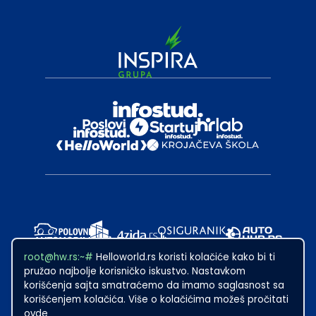
root@hw.rs:~#
Helloworld.rs koristi kolačiće kako bi ti
pružao najbolje korisničko iskustvo. Nastavkom
korišćenja sajta smatraćemo da imamo saglasnost sa
korišćenjem kolačića. Više o kolačićima možeš pročitati
ovde
2024
·
Made with
in Subotica.