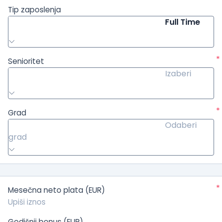
Tip zaposlenja
Full Time
*
Senioritet
Izaberi
*
Grad
Odaberi
grad
*
Mesečna neto plata (EUR)
Godišnji bonus (EUR)