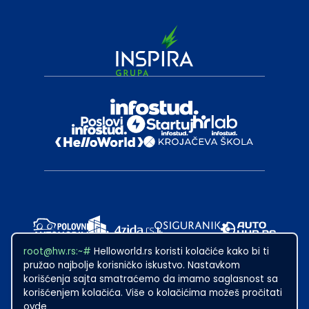
root@hw.rs:~#
Helloworld.rs koristi kolačiće kako bi ti
pružao najbolje korisničko iskustvo. Nastavkom
korišćenja sajta smatraćemo da imamo saglasnost sa
korišćenjem kolačića. Više o kolačićima možeš pročitati
ovde
2024
·
Made with
in Subotica.