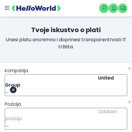
Tvoje iskustvo o plati
Unesi platu anonimno i doprinesi transparentnosti IT
tržišta.
*
Kompanija
United
Group
*
Pozicija
Odaberi
poziciju