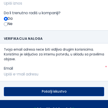
Da li trenutno radiš u kompaniji?
Da
Ne
VERIFIKACIJA NALOGA
Tvoja email adresa neće biti vidljiva drugim korisnicima.
Koristimo je isključivo za internu potvrdu, u skladu sa pravilima
objave.
*
Email
Pošalji iskustvo