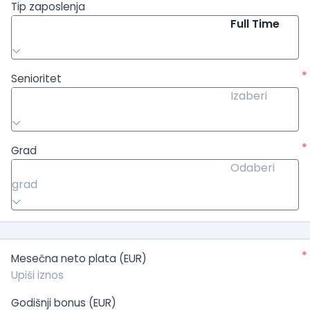
Tip zaposlenja
Full Time
*
Senioritet
Izaberi
*
Grad
Odaberi
grad
*
Mesečna neto plata (EUR)
Godišnji bonus (EUR)