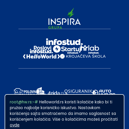
root@hw.rs:~#
Helloworld.rs koristi kolačiće kako bi ti
pružao najbolje korisničko iskustvo. Nastavkom
korišćenja sajta smatraćemo da imamo saglasnost sa
korišćenjem kolačića. Više o kolačićima možeš pročitati
ovde
2024
·
Made with
in Subotica.