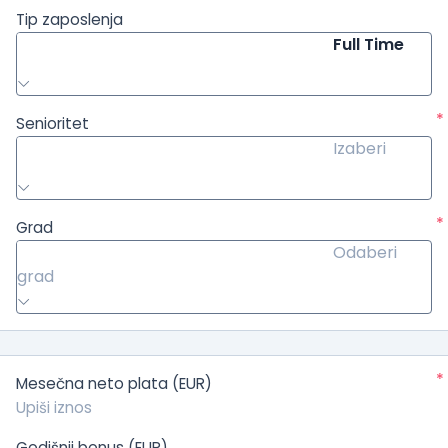
Tip zaposlenja
Full Time
*
Senioritet
Izaberi
*
Grad
Odaberi
grad
*
Mesečna neto plata (EUR)
Godišnji bonus (EUR)