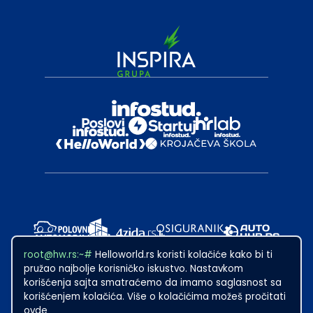
root@hw.rs:~#
Helloworld.rs koristi kolačiće kako bi ti
pružao najbolje korisničko iskustvo. Nastavkom
korišćenja sajta smatraćemo da imamo saglasnost sa
korišćenjem kolačića. Više o kolačićima možeš pročitati
ovde
2024
·
Made with
in Subotica.