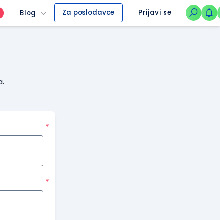
Za poslodavce
Prijavi se
Blog
O
a.
*
*