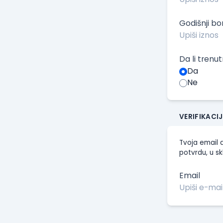
Godišnji b
Da li trenu
Da
Ne
VERIFIKACI
Tvoja email a
potvrdu, u sk
Email