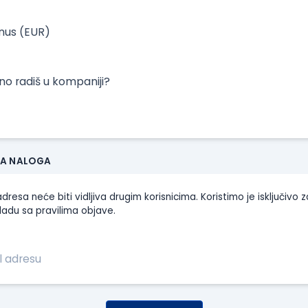
onus (EUR)
tno radiš u kompaniji?
JA NALOGA
dresa neće biti vidljiva drugim korisnicima. Koristimo je isključivo z
ladu sa pravilima objave.