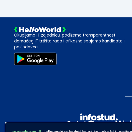
Okupljamo IT zajednicu, podižemo transparentnost
domaćeg IT tržišta rada i efikasno spajamo kandidate i
poslodavce.