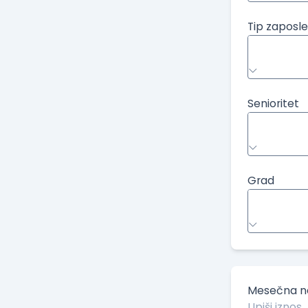
Tip zaposle
Senioritet
Grad
Mesečna ne