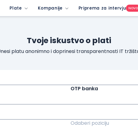
Plate
Kompanije
Priprema za intervju
NOV
Tvoje iskustvo o plati
nesi platu anonimno i doprinesi transparentnosti IT tržišt
OTP banka
Odaberi poziciju