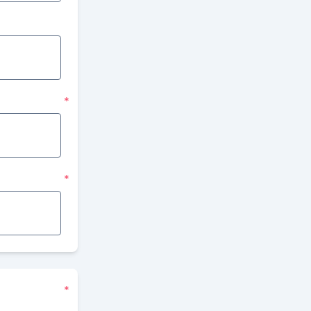
*
*
*