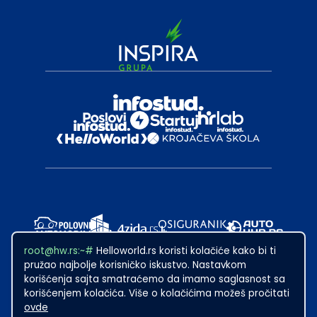
root@hw.rs:~#
Helloworld.rs koristi kolačiće kako bi ti
pružao najbolje korisničko iskustvo. Nastavkom
korišćenja sajta smatraćemo da imamo saglasnost sa
korišćenjem kolačića. Više o kolačićima možeš pročitati
ovde
2024
·
Made with
in Subotica.