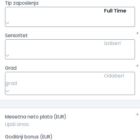
Tip zaposlenja
Full Time
*
Senioritet
Izaberi
*
Grad
Odaberi
grad
*
Mesečna neto plata (EUR)
Godišnji bonus (EUR)