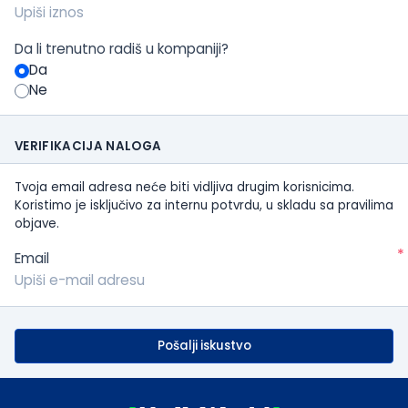
Da li trenutno radiš u kompaniji?
Da
Ne
VERIFIKACIJA NALOGA
Tvoja email adresa neće biti vidljiva drugim korisnicima.
Koristimo je isključivo za internu potvrdu, u skladu sa pravilima
objave.
*
Email
Pošalji iskustvo