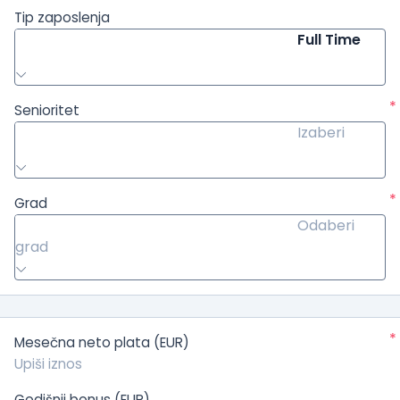
Tip zaposlenja
Full Time
*
Senioritet
Izaberi
*
Grad
Odaberi
grad
*
Mesečna neto plata (EUR)
Godišnji bonus (EUR)