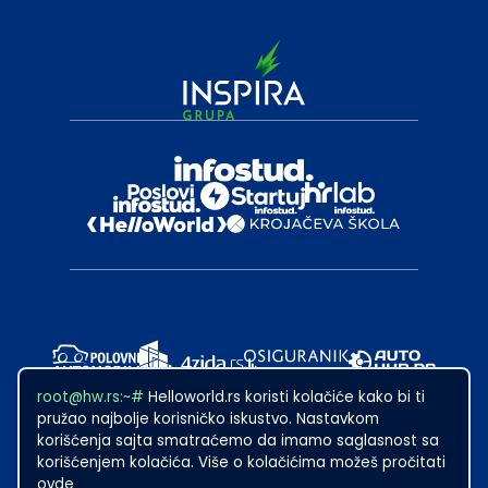
root@hw.rs:~#
Helloworld.rs koristi kolačiće kako bi ti
pružao najbolje korisničko iskustvo. Nastavkom
korišćenja sajta smatraćemo da imamo saglasnost sa
korišćenjem kolačića. Više o kolačićima možeš pročitati
ovde
2024
·
Made with
in Subotica.