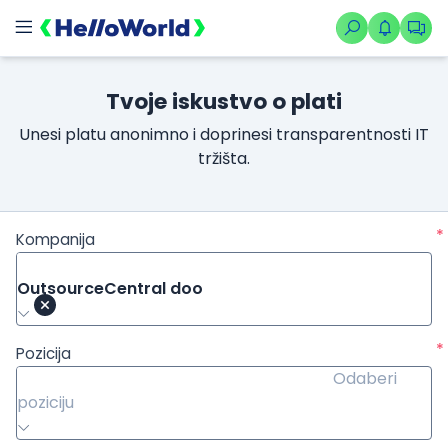
Tvoje iskustvo o plati
Unesi platu anonimno i doprinesi transparentnosti IT
tržišta.
*
Kompanija
OutsourceCentral doo
*
Pozicija
Odaberi
poziciju