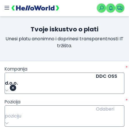
Tvoje iskustvo o plati
Unesi platu anonimno i doprinesi transparentnosti IT
tržišta.
*
Kompanija
DDC OSS
d.o.o.
*
Pozicija
Odaberi
poziciju