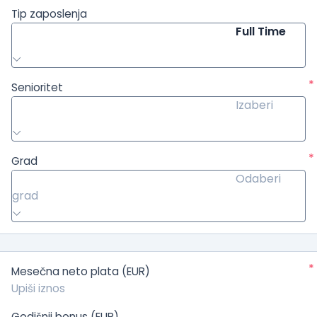
Tip zaposlenja
Full Time
*
Senioritet
Izaberi
*
Grad
Odaberi
grad
*
Mesečna neto plata (EUR)
Godišnji bonus (EUR)