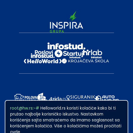
root@hw.rs:~#
Helloworld.rs koristi kolačiće kako bi ti
pružao najbolje korisničko iskustvo. Nastavkom
korišćenja sajta smatraćemo da imamo saglasnost sa
korišćenjem kolačića. Više o kolačićima možeš pročitati
ovde
2024
·
Made with
in Subotica.