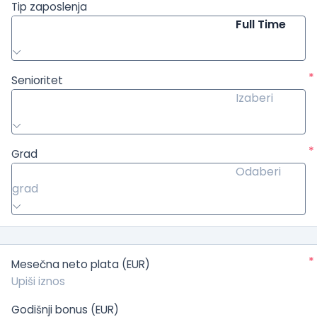
Tip zaposlenja
Full Time
*
Senioritet
Izaberi
*
Grad
Odaberi
grad
*
Mesečna neto plata (EUR)
Godišnji bonus (EUR)