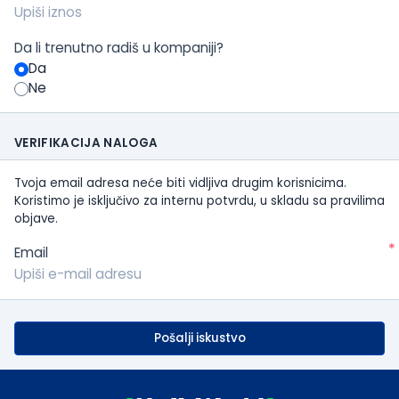
Da li trenutno radiš u kompaniji?
Da
Ne
VERIFIKACIJA NALOGA
Tvoja email adresa neće biti vidljiva drugim korisnicima.
Koristimo je isključivo za internu potvrdu, u skladu sa pravilima
objave.
*
Email
Pošalji iskustvo