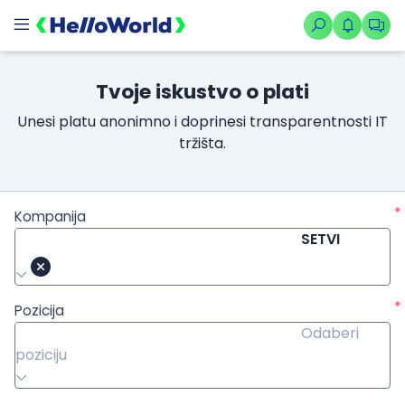
Tvoje iskustvo o plati
Unesi platu anonimno i doprinesi transparentnosti IT
tržišta.
*
Kompanija
SETVI
*
Pozicija
Odaberi
poziciju