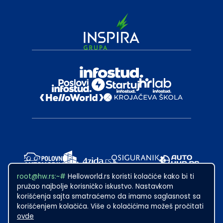
root@hw.rs:~#
Helloworld.rs koristi kolačiće kako bi ti
pružao najbolje korisničko iskustvo. Nastavkom
korišćenja sajta smatraćemo da imamo saglasnost sa
korišćenjem kolačića. Više o kolačićima možeš pročitati
ovde
2024
·
Made with
in Subotica.