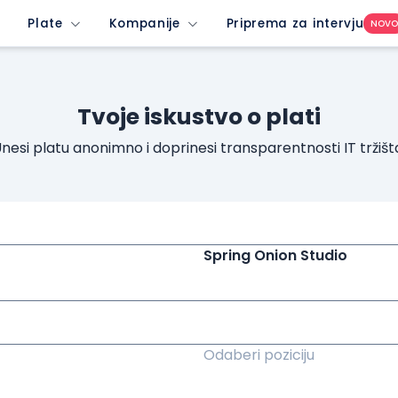
Plate
Kompanije
Priprema za intervju
NOV
Tvoje iskustvo o plati
nesi platu anonimno i doprinesi transparentnosti IT tržišt
Spring Onion Studio
Odaberi poziciju