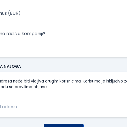
onus (EUR)
tno radiš u kompaniji?
JA NALOGA
dresa neće biti vidljiva drugim korisnicima. Koristimo je isključivo z
ladu sa pravilima objave.