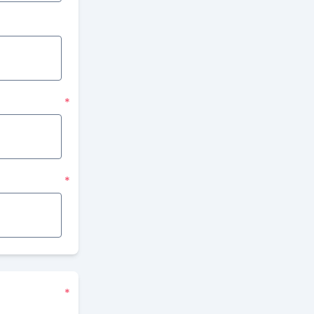
*
*
*