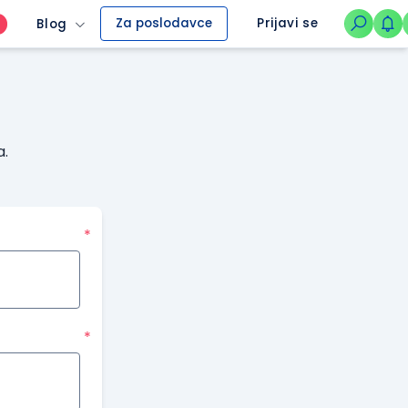
Za poslodavce
Prijavi se
Blog
O
a.
*
*