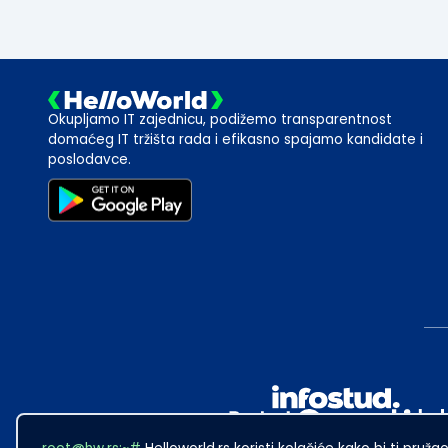
Okupljamo IT zajednicu, podižemo transparentnost
domaćeg IT tržišta rada i efikasno spajamo kandidate i
poslodavce.