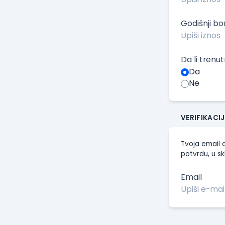
Godišnji b
Da li trenu
Da
Ne
VERIFIKACI
Tvoja email a
potvrdu, u sk
Email