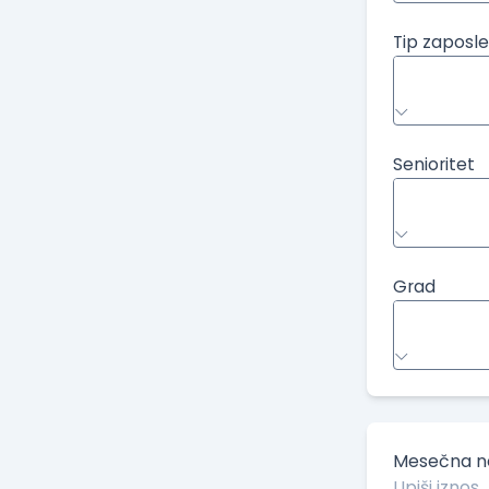
Tip zaposle
Senioritet
Grad
Mesečna ne